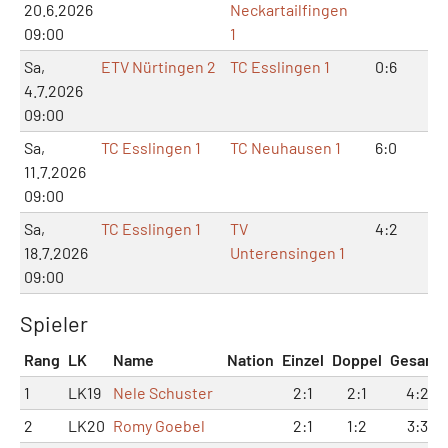
20.6.2026
Neckartailfingen
09:00
1
Sa,
ETV Nürtingen 2
TC Esslingen 1
0:6
1:
4.7.2026
09:00
Sa,
TC Esslingen 1
TC Neuhausen 1
6:0
12
11.7.2026
09:00
Sa,
TC Esslingen 1
TV
4:2
8:
18.7.2026
Unterensingen 1
09:00
Spieler
Rang
LK
Name
Nation
Einzel
Doppel
Gesamt
1
LK19
Nele Schuster
2:1
2:1
4:2
2
LK20
Romy Goebel
2:1
1:2
3:3