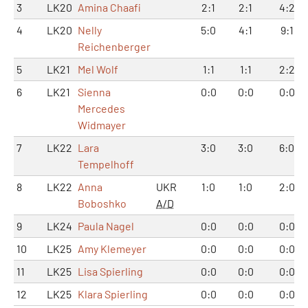
3
LK20
Amina Chaafi
2:1
2:1
4:2
4
LK20
Nelly
5:0
4:1
9:1
Reichenberger
5
LK21
Mel Wolf
1:1
1:1
2:2
6
LK21
Sienna
0:0
0:0
0:0
Mercedes
Widmayer
7
LK22
Lara
3:0
3:0
6:0
Tempelhoff
8
LK22
Anna
UKR
1:0
1:0
2:0
Boboshko
A/D
9
LK24
Paula Nagel
0:0
0:0
0:0
10
LK25
Amy Klemeyer
0:0
0:0
0:0
11
LK25
Lisa Spierling
0:0
0:0
0:0
12
LK25
Klara Spierling
0:0
0:0
0:0