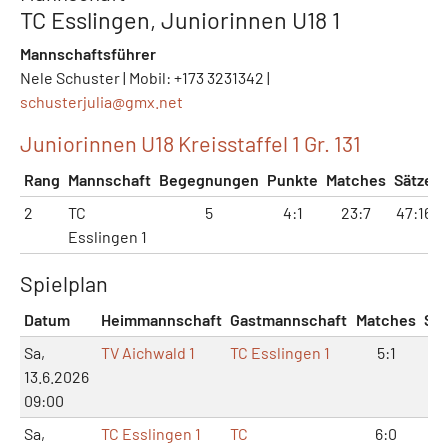
TC Esslingen, Juniorinnen U18 1
Mannschaftsführer
Nele Schuster | Mobil: +173 3231342 |
schusterjulia@
gmx.net
Juniorinnen U18 Kreisstaffel 1 Gr. 131
Rang
Mannschaft
Begegnungen
Punkte
Matches
Sätze
2
TC
5
4:1
23:7
47:16
3
Esslingen 1
Spielplan
Datum
Heimmannschaft
Gastmannschaft
Matches
Sät
Sa,
TV Aichwald 1
TC Esslingen 1
5:1
10
13.6.2026
09:00
Sa,
TC Esslingen 1
TC
6:0
12