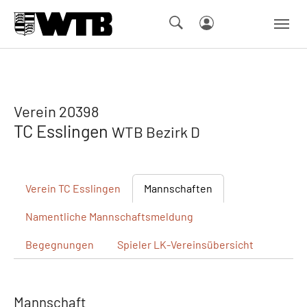
Skip to main navigation
Springe zum Seiteninhalt
Skip to page footer
Verein 20398
TC Esslingen
WTB Bezirk D
Verein
TC Esslingen
Mannschaften
Namentliche
Mannschaftsmeldung
Begegnungen
Spieler
LK-Vereinsübersicht
Mannschaft