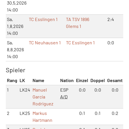
30.5.2026
14:00
Sa,
TC Esslingen 1
TA TSV 1896
2:4
4:
1.8.2026
Glems 1
14:00
Sa,
TC Neuhausen 1
TC Esslingen 1
0:0
0:
8.8.2026
14:00
Spieler
Rang
LK
Name
Nation
Einzel
Doppel
Gesamt
1
LK24
Manuel
ESP
0:0
0:0
0:0
Garcia
A/D
Rodriguez
2
LK25
Markus
0:1
0:1
0:2
Hartmann