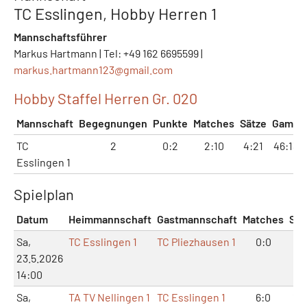
TC Esslingen, Hobby Herren 1
Mannschaftsführer
Markus Hartmann | Tel: +49 162 6695599 |
markus.hartmann123@
gmail.com
Hobby Staffel Herren Gr. 020
Mannschaft
Begegnungen
Punkte
Matches
Sätze
Games
TC
2
0:2
2:10
4:21
46:138
Esslingen 1
Spielplan
Datum
Heimmannschaft
Gastmannschaft
Matches
Sät
Sa,
TC Esslingen 1
TC Pliezhausen 1
0:0
0:
23.5.2026
14:00
Sa,
TA TV Nellingen 1
TC Esslingen 1
6:0
12