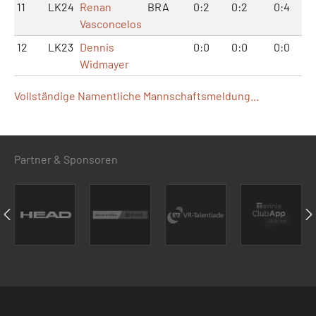
11
LK24
Renan
BRA
0:2
0:2
0:4
Vasconcelos
12
LK23
Dennis
0:0
0:0
0:0
Widmayer
Vollständige Namentliche Mannschaftsmeldung...
Partner & Sponsoren