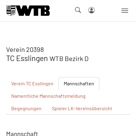
Skip to main navigation
Springe zum Seiteninhalt
Skip to page footer
Verein 20398
TC Esslingen
WTB Bezirk D
Verein
TC Esslingen
Mannschaften
Namentliche
Mannschaftsmeldung
Begegnungen
Spieler
LK-Vereinsübersicht
Mannschaft