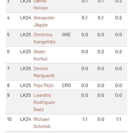
3
LK25
Daniel
0:1
0:1
0:2
Heisler
4
LK24
Alexander
0:1
0:1
0:2
Jäggle
5
LK25
Dimitrios
GRE
0:0
0:0
0:0
Kangelidis
6
LK25
Sezer
0:0
0:2
0:2
Korkut
7
LK25
Dennis
0:0
0:0
0:0
Marquardt
8
LK25
Pejo Pejic
CRO
0:0
0:0
0:0
9
LK25
Leandro
0:0
0:0
0:0
Rodriguez
Baez
10
LK24
Michael
1:1
0:0
1:1
Schmidt