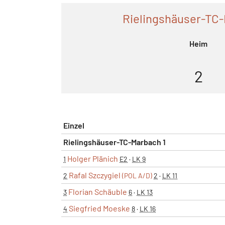
Rielingshäuser-TC-
Heim
2
Einzel
Rielingshäuser-TC-Marbach 1
Holger Plänich
1
E2
·
LK 9
Rafal Szczygiel
2
(POL A/D)
2
·
LK 11
Florian Schäuble
3
6
·
LK 13
Siegfried Moeske
4
8
·
LK 16