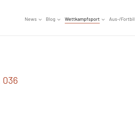
News
Blog
Wettkampfsport
Aus-/Fortbi
Submenu for "News"
Submenu for "Blog"
Submenu for "W
. 036
4