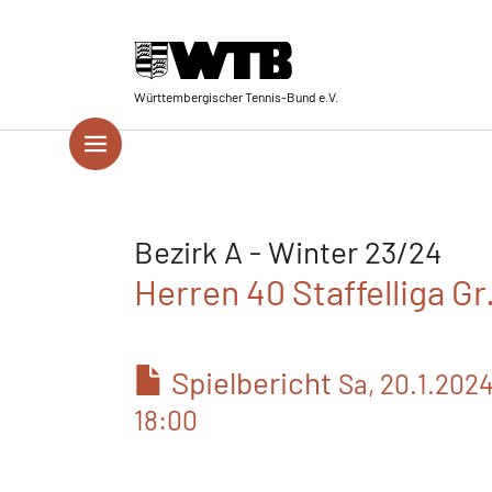
Skip to main navigation
Springe zum Seiteninhalt
Skip to page footer
Württembergischer Tennis-Bund e.V.
Bezirk A - Winter 23/24
Herren 40 Staffelliga Gr
Spielbericht
Sa, 20.1.202
18:00