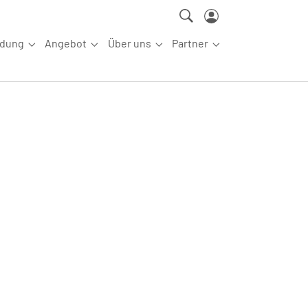
ldung
Angebot
Über uns
Partner
ettkampfsport"
Submenu for "Aus-/Fortbildung"
Submenu for "Angebot"
Submenu for "Über uns"
Submenu for "Partn