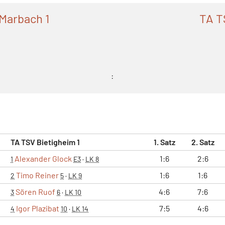
Marbach 1
TA T
:
TA TSV Bietigheim 1
1. Satz
2. Satz
Alexander Glock
1:6
2:6
1
E3
·
LK 8
Timo Reiner
1:6
1:6
2
5
·
LK 9
Sören Ruof
4:6
7:6
3
6
·
LK 10
Igor Plazibat
7:5
4:6
4
10
·
LK 14