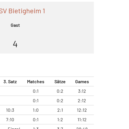
SV Bietigheim 1
Gast
4
3. Satz
Matches
Sätze
Games
0:1
0:2
3:12
0:1
0:2
2:12
10:3
1:0
2:1
12:12
7:10
0:1
1:2
11:12
Einzel
1:3
3:7
28:48