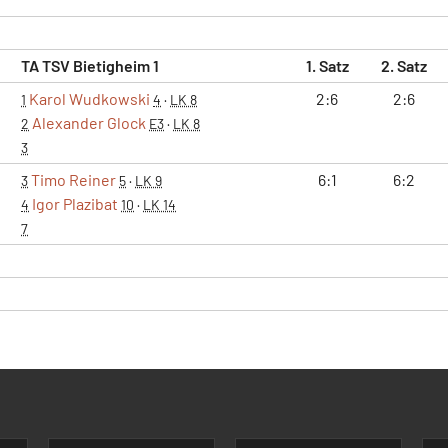
TA TSV Bietigheim 1
1. Satz
2. Satz
Karol Wudkowski
2:6
2:6
1
4
·
LK 8
Alexander Glock
2
E3
·
LK 8
3
Timo Reiner
6:1
6:2
3
5
·
LK 9
Igor Plazibat
4
10
·
LK 14
7