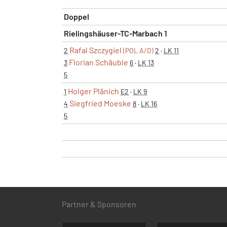
Doppel
Rielingshäuser-TC-Marbach 1
Rafal Szczygiel
2
(POL A/D)
2
·
LK 11
Florian Schäuble
3
6
·
LK 13
5
Holger Plänich
1
E2
·
LK 9
Siegfried Moeske
4
8
·
LK 16
5
Partner & Sponsoren