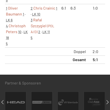
5
Oliver
Chris Crainic
6:1
6:3
1:0
2
1
2
1
Baumann
1
·
·
LK 10
Rafal
LK 6
3
Christoph
Szczygiel
4
(POL
Peters
10
·
LK
A/D)
2
·
LK 11
18
5
5
Doppel
2:0
4
Gesamt
5:1
11
Partner & Sponsoren