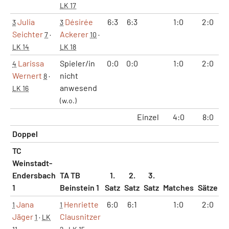
LK 17
Julia
Désirée
6:3
6:3
1:0
2:0
3
3
Seichter
Ackerer
7
·
10
·
LK 14
LK 18
Larissa
Spieler/in
0:0
0:0
1:0
2:0
4
Wernert
nicht
8
·
anwesend
LK 16
(w.o.)
Einzel
4:0
8:0
5
Doppel
TC
Weinstadt-
Endersbach
TA TB
1.
2.
3.
1
Beinstein 1
Satz
Satz
Satz
Matches
Sätze
G
Jana
Henriette
6:0
6:1
1:0
2:0
1
1
Jäger
Clausnitzer
1
·
LK