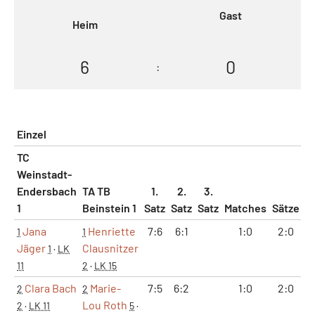
Gast
Heim
6
0
:
Einzel
TC
Weinstadt-
Endersbach
TA TB
1.
2.
3.
1
Beinstein 1
Satz
Satz
Satz
Matches
Sätze
G
Jana
Henriette
7:6
6:1
1:0
2:0
1
1
Jäger
Clausnitzer
1
·
LK
11
2
·
LK 15
Clara Bach
Marie-
7:5
6:2
1:0
2:0
2
2
Lou Roth
2
·
LK 11
5
·