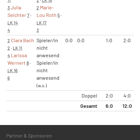
11
2
·
LK 15
Julia
Marie-
3
2
Seichter
Lou Roth
7
·
5
·
LK 14
LK 17
4
3
Clara Bach
Spieler/in
0:0
0:0
1:0
2:0
2
nicht
2
·
LK 11
Larissa
anwesend
4
Wernert
Spieler/in
8
·
nicht
LK 16
anwesend
6
(w.o.)
Doppel
2:0
4:0
Gesamt
6:0
12:0
7
Partner & Sponsoren