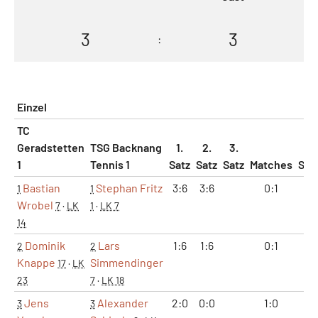
3
3
:
Einzel
TC
Geradstetten
TSG Backnang
1.
2.
3.
1
Tennis 1
Satz
Satz
Satz
Matches
Sät
Bastian
Stephan Fritz
3:6
3:6
0:1
0:
1
1
Wrobel
7
·
LK
1
·
LK 7
14
Dominik
Lars
1:6
1:6
0:1
0:
2
2
Knappe
Simmendinger
17
·
LK
23
7
·
LK 18
Jens
Alexander
2:0
0:0
1:0
2:
3
3