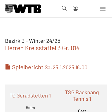
Skip to main navigation
Springe zum Seiteninhalt
Skip to page footer
Bezirk B - Winter 24/25
Herren Kreisstaffel 3 Gr. 014
Spielbericht
Sa, 25.1.2025 16:00
TSG Backnang
TC Geradstetten 1
Tennis 1
Heim
Gast