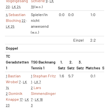
Vogelgesang
Schierle
9
·
LK
20
·
LK 24
19
(w.o.)
Sebastian
Spieler/in
0:0
0:0
1:0
2:
4
Bloching
nicht
22
·
anwesend
LK 25
(w.o.)
Einzel
2:2
4:
Doppel
TC
Geradstetten
TSG Backnang
1.
2.
3.
1
Tennis 1
Satz
Satz
Satz
Matches
Sät
Bastian
Stephan Fritz
1:6
5:7
0:1
0:
1
1
Wrobel
7
·
LK
1
·
LK 7
Lars
14
2
Dominik
Simmendinger
2
Knappe
17
·
LK
7
·
LK 18
23
3