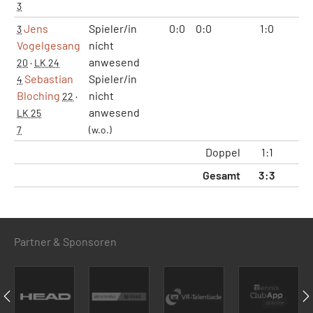
3
Jens
Spieler/in
0:0
0:0
1:0
2:
3
Vogelgesang
nicht
anwesend
20
·
LK 24
Sebastian
Spieler/in
4
Bloching
nicht
22
·
anwesend
LK 25
7
(w.o.)
Doppel
1:1
2:
Gesamt
3:3
6:
Partner & Sponsoren