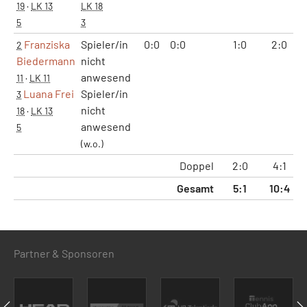
19
·
LK 13
LK 18
5
3
Franziska
Spieler/in
0:0
0:0
1:0
2:0
2
Biedermann
nicht
anwesend
11
·
LK 11
Luana Frei
Spieler/in
3
nicht
18
·
LK 13
anwesend
5
(w.o.)
Doppel
2:0
4:1
Gesamt
5:1
10:4
6
Partner & Sponsoren