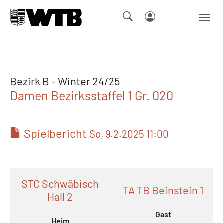
Skip to main navigation
Springe zum Seiteninhalt
Skip to page footer
Bezirk B - Winter 24/25
Damen Bezirksstaffel 1 Gr. 020
Spielbericht
So, 9.2.2025 11:00
STC Schwäbisch
TA TB Beinstein 1
Hall 2
Gast
Heim