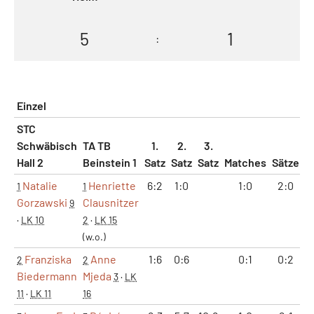
5
1
:
Einzel
STC
Schwäbisch
TA TB
1.
2.
3.
Hall 2
Beinstein 1
Satz
Satz
Satz
Matches
Sätze
G
Natalie
Henriette
6:2
1:0
1:0
2:0
1
1
Gorzawski
Clausnitzer
9
·
LK 10
2
·
LK 15
(w.o.)
Franziska
Anne
1:6
0:6
0:1
0:2
2
2
Biedermann
Mjeda
3
·
LK
11
·
LK 11
16