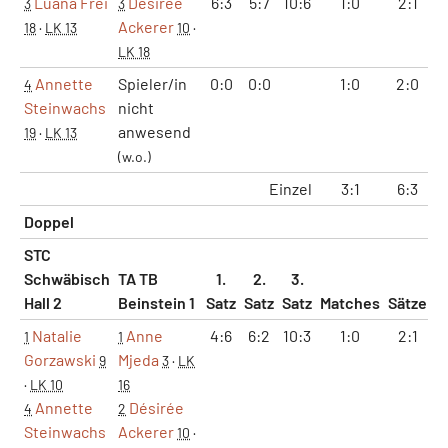
Luana Frei
Désirée
6:3
5:7
10:6
1:0
2:1
3
3
Ackerer
18
·
LK 13
10
·
LK 18
Annette
Spieler/in
0:0
0:0
1:0
2:0
4
Steinwachs
nicht
anwesend
19
·
LK 13
(w.o.)
Einzel
3:1
6:3
3
Doppel
STC
Schwäbisch
TA TB
1.
2.
3.
Hall 2
Beinstein 1
Satz
Satz
Satz
Matches
Sätze
G
Natalie
Anne
4:6
6:2
10:3
1:0
2:1
1
1
Gorzawski
Mjeda
9
3
·
LK
·
LK 10
16
Annette
Désirée
4
2
Steinwachs
Ackerer
10
·