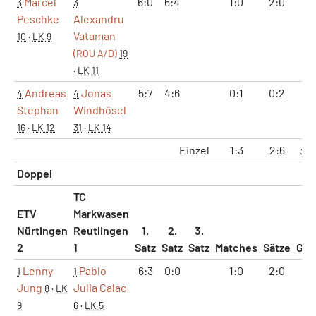
Marcel
6:0
6:4
1:0
2:0
12
3
3
Peschke
Alexandru
Vataman
10
·
LK 9
(ROU A/D)
19
·
LK 11
Andreas
Jonas
5:7
4:6
0:1
0:2
9:
4
4
Stephan
Windhösel
16
·
LK 12
31
·
LK 14
Einzel
1:3
2:6
32:
Doppel
TC
ETV
Markwasen
Nürtingen
Reutlingen
1.
2.
3.
2
1
Satz
Satz
Satz
Matches
Sätze
Ga
Lenny
Pablo
6:3
0:0
1:0
2:0
12
1
1
Jung
Julia Calac
8
·
LK
9
6
·
LK 5