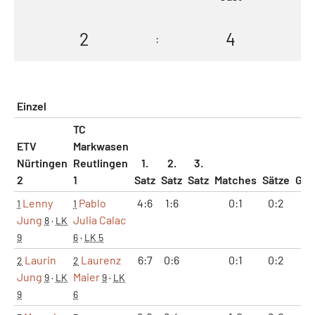
2
4
:
Einzel
TC
ETV
Markwasen
Nürtingen
Reutlingen
1.
2.
3.
2
1
Satz
Satz
Satz
Matches
Sätze
Ga
Lenny
Pablo
4:6
1:6
0:1
0:2
5:
1
1
Jung
Julia Calac
8
·
LK
9
6
·
LK 5
Laurin
Laurenz
6:7
0:6
0:1
0:2
6:
2
2
Jung
Maier
9
·
LK
9
·
LK
9
6