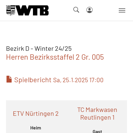
Skip to main navigation
Springe zum Seiteninhalt
Skip to page footer
Bezirk D - Winter 24/25
Herren Bezirksstaffel 2 Gr. 005
Spielbericht
Sa, 25.1.2025 17:00
TC Markwasen
ETV Nürtingen 2
Reutlingen 1
Heim
Gast