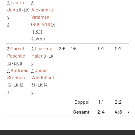
Laurin
2
3
Jung
Alexandru
9
·
LK
Vataman
9
3
(ROU A/D)
19
·
LK 11
4
(w.o.)
Marcel
Laurenz
2:6
1:6
0:1
0:2
3:
3
2
Peschke
Maier
9
·
LK
10
·
LK 9
6
Andreas
Jonas
4
4
Stephan
Windhösel
16
·
LK 12
31
·
LK 14
7
6
Doppel
1:1
2:2
15:
Gesamt
2:4
4:8
47: