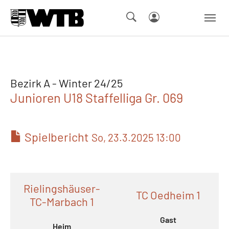
Skip to main navigation
Springe zum Seiteninhalt
Skip to page footer
Bezirk A - Winter 24/25
Junioren U18 Staffelliga Gr. 069
Spielbericht
So, 23.3.2025 13:00
Rielingshäuser-
TC Oedheim 1
TC-Marbach 1
Gast
Heim