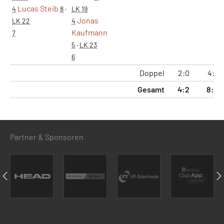
Lucas Steib
4
8
·
LK 19
Jonas
LK 22
4
Kaufmann
7
5
·
LK 23
6
Doppel
2:0
4:1
Gesamt
4:2
8:5
Partner & Sponsoren