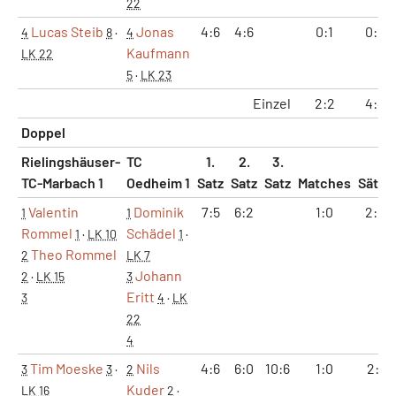
22
Lucas Steib
Jonas
4:6
4:6
0:1
0:2
4
8
·
4
Kaufmann
LK 22
5
·
LK 23
Einzel
2:2
4:4
Doppel
Rielingshäuser-
TC
1.
2.
3.
TC-Marbach 1
Oedheim 1
Satz
Satz
Satz
Matches
Sätze
Valentin
Dominik
7:5
6:2
1:0
2:0
1
1
Rommel
Schädel
1
·
LK 10
1
·
Theo Rommel
2
LK 7
Johann
2
·
LK 15
3
Eritt
3
4
·
LK
22
4
Tim Moeske
Nils
4:6
6:0
10:6
1:0
2:1
3
3
·
2
Kuder
LK 16
2
·