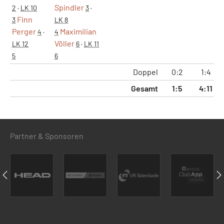
Spindler
2
·
LK 10
3
·
Finn
3
LK 8
Perger
Maximilian
4
·
4
Völler
LK 12
6
·
LK 11
5
6
Doppel
0:2
1:4
Gesamt
1:5
4:11
Partner & Sponsoren