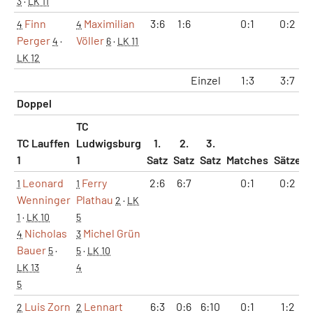
3
·
LK 11
Finn
Maximilian
3:6
1:6
0:1
0:2
4
4
Perger
Völler
4
·
6
·
LK 11
LK 12
Einzel
1:3
3:7
Doppel
TC
TC Lauffen
Ludwigsburg
1.
2.
3.
1
1
Satz
Satz
Satz
Matches
Sätze
Leonard
Ferry
2:6
6:7
0:1
0:2
1
1
Wenninger
Plathau
2
·
LK
1
·
LK 10
5
Nicholas
Michel Grün
4
3
Bauer
5
·
5
·
LK 10
LK 13
4
5
Luis Zorn
Lennart
6:3
0:6
6:10
0:1
1:2
2
2