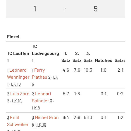
1
5
:
Einzel
TC
TC Lauffen
Ludwigsburg
1.
2.
3.
1
1
Satz
Satz
Satz
Matches
Sätze
Leonard
Ferry
4:6
7:6
10:3
1:0
2:1
1
1
Wenninger
Plathau
2
·
LK
1
·
LK 10
5
Luis Zorn
Lennart
5:7
1:6
0:1
0:2
2
2
Spindler
2
·
LK 10
3
·
LK 8
Emil
Michel Grün
6:4
2:6
5:10
0:1
1:2
3
3
Schweiker
5
·
LK 10