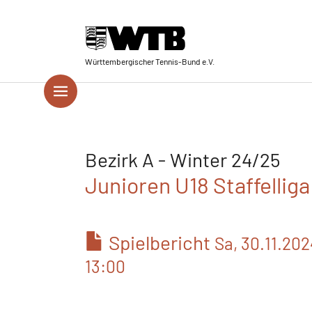
Skip to main navigation
Springe zum Seiteninhalt
Skip to page footer
Württembergischer Tennis-Bund e.V.
Bezirk A - Winter 24/25
Junioren U18 Staffelliga
Spielbericht
Sa, 30.11.20
13:00