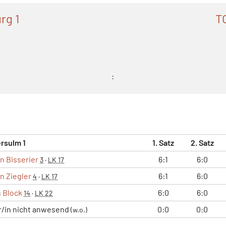
rg 1
T
:
rsulm 1
1. Satz
2. Satz
n Bisserier
6:1
6:0
3
·
LK 17
n Ziegler
6:1
6:0
4
·
LK 17
 Block
6:0
6:0
14
·
LK 22
r/in nicht anwesend
0:0
0:0
(w.o.)