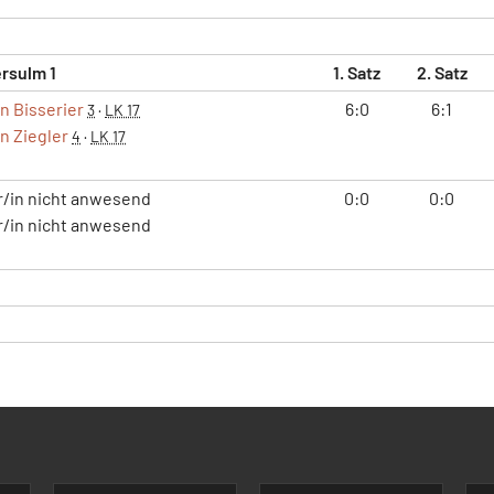
rsulm 1
1. Satz
2. Satz
n Bisserier
6:0
6:1
3
·
LK 17
n Ziegler
4
·
LK 17
r/in nicht anwesend
0:0
0:0
r/in nicht anwesend