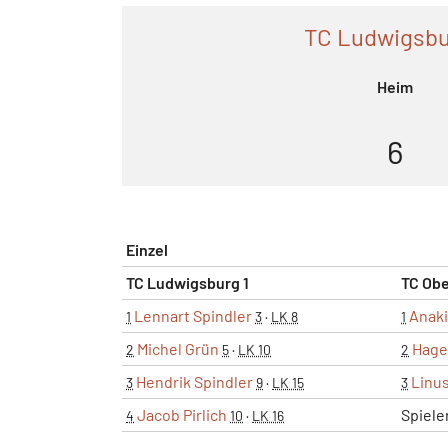
TC Ludwigsbu
Heim
6
Einzel
TC Ludwigsburg 1
TC Obe
Lennart Spindler
Anaki
1
3
·
LK 8
1
Michel Grün
Hage
2
5
·
LK 10
2
Hendrik Spindler
Linus
3
9
·
LK 15
3
Jacob Pirlich
Spiele
4
10
·
LK 16