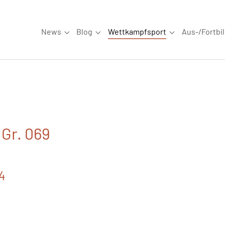
News
Blog
Wettkampfsport
Aus-/Fortbi
Submenu for "News"
Submenu for "Blog"
Submenu for "W
 Gr. 069
24