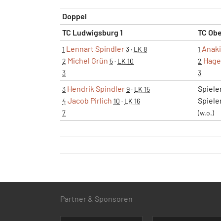
Doppel
TC Ludwigsburg 1
TC Obe
Lennart Spindler
Anaki
1
3
·
LK 8
1
Michel Grün
Hage
2
5
·
LK 10
2
3
3
Hendrik Spindler
Spiele
3
9
·
LK 15
Jacob Pirlich
Spiele
4
10
·
LK 16
7
(w.o.)
Partner & Sponsoren