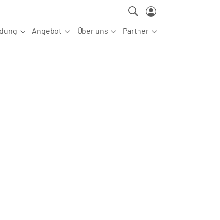
ldung
Angebot
Über uns
Partner
ettkampfsport"
Submenu for "Aus-/Fortbildung"
Submenu for "Angebot"
Submenu for "Über uns"
Submenu for "Partn