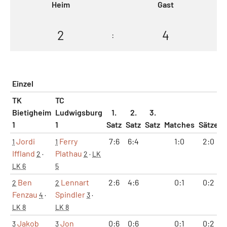
Heim
Gast
2
4
:
Einzel
TK
TC
Bietigheim
Ludwigsburg
1.
2.
3.
1
1
Satz
Satz
Satz
Matches
Sätze
Jordi
Ferry
7:6
6:4
1:0
2:0
1
1
Iffland
Plathau
2
·
2
·
LK
LK 6
5
Ben
Lennart
2:6
4:6
0:1
0:2
2
2
Fenzau
Spindler
4
·
3
·
LK 8
LK 8
Jakob
Jon
0:6
0:6
0:1
0:2
3
3