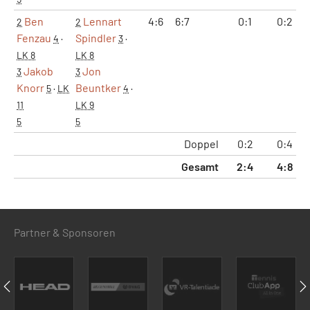
Ben
Lennart
4:6
6:7
0:1
0:2
2
2
Fenzau
Spindler
4
·
3
·
LK 8
LK 8
Jakob
Jon
3
3
Knorr
Beuntker
5
·
LK
4
·
11
LK 9
5
5
Doppel
0:2
0:4
Gesamt
2:4
4:8
Partner & Sponsoren