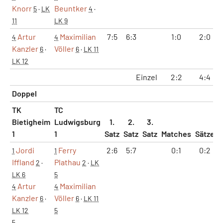
Knorr
Beuntker
5
·
LK
4
·
11
LK 9
Artur
Maximilian
7:5
6:3
1:0
2:0
4
4
Kanzler
Völler
6
·
6
·
LK 11
LK 12
Einzel
2:2
4:4
Doppel
TK
TC
Bietigheim
Ludwigsburg
1.
2.
3.
1
1
Satz
Satz
Satz
Matches
Sätze
Jordi
Ferry
2:6
5:7
0:1
0:2
1
1
Iffland
Plathau
2
·
2
·
LK
LK 6
5
Artur
Maximilian
4
4
Kanzler
Völler
6
·
6
·
LK 11
LK 12
5
5