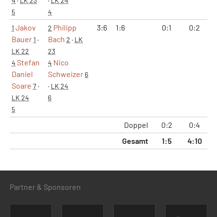
4
·
LK 23
·
LK 24
5
4
Jakov
Philipp
3:6
1:6
0:1
0:2
4
1
2
Bauer
Bach
1
·
2
·
LK
LK 22
23
Stefan
Nico
4
4
Daniel
Schweizer
6
Soare
7
·
·
LK 24
LK 24
6
5
Doppel
0:2
0:4
1
Gesamt
1:5
4:10
4
Partner & Sponsoren