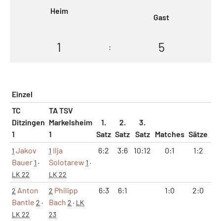
Heim
Gast
1
5
:
Einzel
TC
TA TSV
Ditzingen
Markelsheim
1.
2.
3.
1
1
Satz
Satz
Satz
Matches
Sätze
G
Jakov
Ilja
6:2
3:6
10:12
0:1
1:2
1
1
Bauer
Solotarew
1
·
1
·
LK 22
LK 22
Anton
Philipp
6:3
6:1
1:0
2:0
1
2
2
Bantle
Bach
2
·
2
·
LK
LK 22
23