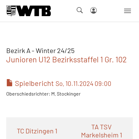
Skip to main navigation
Springe zum Seiteninhalt
Skip to page footer
Bezirk A - Winter 24/25
Junioren U12 Bezirksstaffel 1 Gr. 102
Spielbericht
So, 10.11.2024 09:00
Oberschiedsrichter: M. Stockinger
TA TSV
TC Ditzingen 1
Markelsheim 1