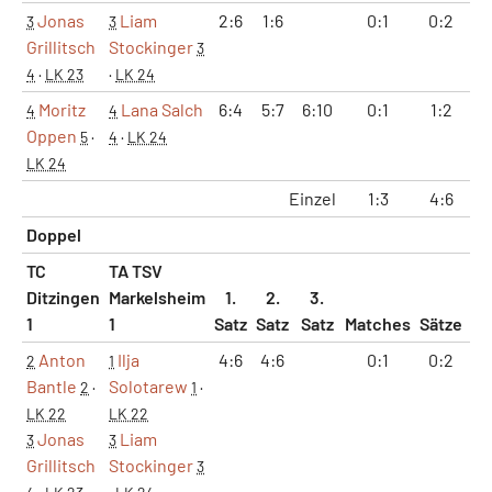
Jonas
Liam
2:6
1:6
0:1
0:2
3
3
3
Grillitsch
Stockinger
3
4
·
LK 23
·
LK 24
Moritz
Lana Salch
6:4
5:7
6:10
0:1
1:2
1
4
4
Oppen
5
·
4
·
LK 24
LK 24
Einzel
1:3
4:6
3
Doppel
TC
TA TSV
Ditzingen
Markelsheim
1.
2.
3.
1
1
Satz
Satz
Satz
Matches
Sätze
G
Anton
Ilja
4:6
4:6
0:1
0:2
8
2
1
Bantle
Solotarew
2
·
1
·
LK 22
LK 22
Jonas
Liam
3
3
Grillitsch
Stockinger
3