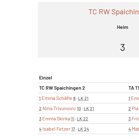
TC RW Spaichin
Heim
3
Einzel
TC RW Spaichingen 2
TA T
Emma Schäfle
Em
1
8
·
LK 21
1
Nina Trivunovic
Pia
2
10
·
LK 21
2
Emma Skirka
Fri
3
11
·
LK 22
3
Isabel Fetzer
Mat
4
17
·
LK 24
4