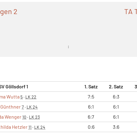
gen 2
TA T
:
SV Göllsdorf 1
1. Satz
2. Satz
3
ma Wutta
7:5
6:3
5
·
LK 22
 Günthner
6:1
6:1
7
·
LK 24
da Wenger
6:7
6:1
10
·
LK 23
hilda Hetzler
0:6
3:6
11
·
LK 24