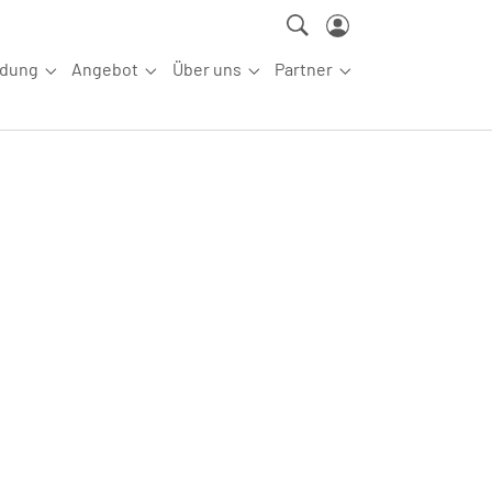
ldung
Angebot
Über uns
Partner
ettkampfsport"
Submenu for "Aus-/Fortbildung"
Submenu for "Angebot"
Submenu for "Über uns"
Submenu for "Partn