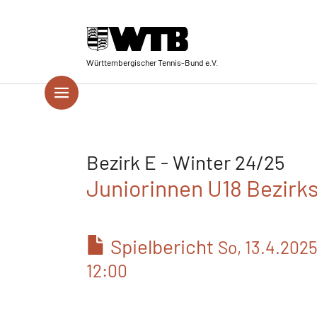
Skip to main navigation
Springe zum Seiteninhalt
Skip to page footer
Württembergischer Tennis-Bund e.V.
Bezirk E - Winter 24/25
Juniorinnen U18 Bezirkss
Spielbericht
So, 13.4.202
12:00