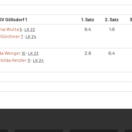
SV Göllsdorf 1
1. Satz
2. Satz
3
ma Wutta
6:4
1:6
5
·
LK 22
 Günthner
7
·
LK 24
da Wenger
2:6
6:4
10
·
LK 23
hilda Hetzler
11
·
LK 24