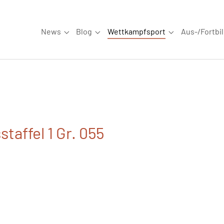
News
Blog
Wettkampfsport
Aus-/Fortbi
Submenu for "News"
Submenu for "Blog"
Submenu for "W
taffel 1 Gr. 055
5