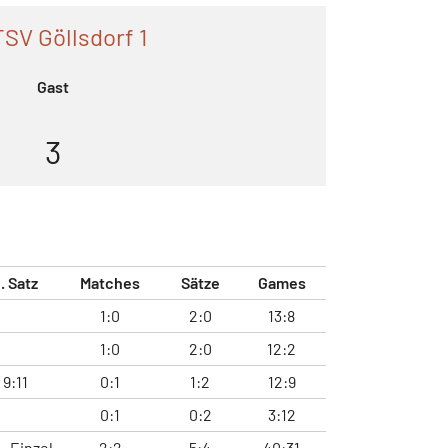
SV Göllsdorf 1
Gast
3
. Satz
Matches
Sätze
Games
1:0
2:0
13:8
1:0
2:0
12:2
9:11
0:1
1:2
12:9
0:1
0:2
3:12
Einzel
2:2
5:4
40:31