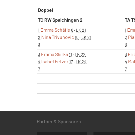
Doppel
TC RW Spaichingen 2
TA T
Emma Schäfle
Em
1
8
·
LK 21
1
Nina Trivunovic
Pia
2
10
·
LK 21
2
3
3
Emma Skirka
Fri
3
11
·
LK 22
3
Isabel Fetzer
Mat
4
17
·
LK 24
4
7
7
Partner & Sponsoren