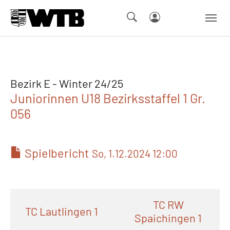
Skip to main navigation
Springe zum Seiteninhalt
Skip to page footer
Bezirk E - Winter 24/25
Juniorinnen U18 Bezirksstaffel 1 Gr.
056
Spielbericht
So, 1.12.2024 12:00
TC RW
TC Lautlingen 1
Spaichingen 1