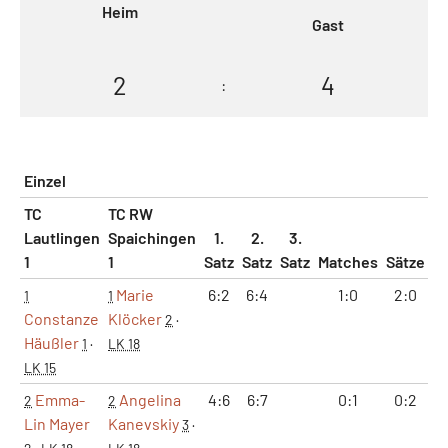
Heim
Gast
2
4
:
Einzel
TC
TC RW
Lautlingen
Spaichingen
1.
2.
3.
1
1
Satz
Satz
Satz
Matches
Sätze
G
Marie
6:2
6:4
1:0
2:0
1
1
Constanze
Klöcker
2
·
Häußler
1
·
LK 18
LK 15
Emma-
Angelina
4:6
6:7
0:1
0:2
1
2
2
Lin Mayer
Kanevskiy
3
·