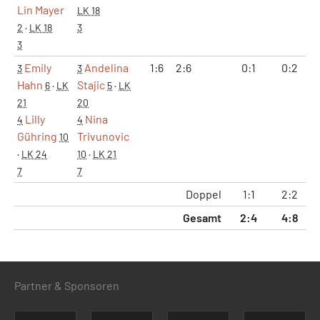
Lin Mayer
LK 18
2
·
LK 18
3
3
Emily
Andelina
1:6
2:6
0:1
0:2
3
3
Hahn
Stajic
6
·
LK
5
·
LK
21
20
Lilly
Nina
4
4
Gühring
Trivunovic
10
·
LK 24
10
·
LK 21
7
7
Doppel
1:1
2:2
1
Gesamt
2:4
4:8
4
Partner & Sponsoren