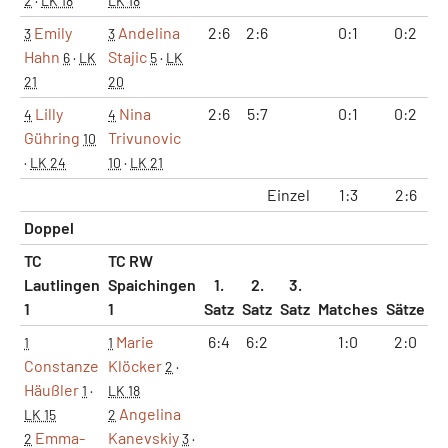
2
·
LK 18
LK 18
Emily
Andelina
2:6
2:6
0:1
0:2
3
3
Hahn
Stajic
6
·
LK
5
·
LK
21
20
Lilly
Nina
2:6
5:7
0:1
0:2
4
4
Gühring
Trivunovic
10
·
LK 24
10
·
LK 21
Einzel
1:3
2:6
3
Doppel
TC
TC RW
Lautlingen
Spaichingen
1.
2.
3.
1
1
Satz
Satz
Satz
Matches
Sätze
G
Marie
6:4
6:2
1:0
2:0
1
1
Constanze
Klöcker
2
·
Häußler
1
·
LK 18
Angelina
LK 15
2
Emma-
Kanevskiy
2
3
·