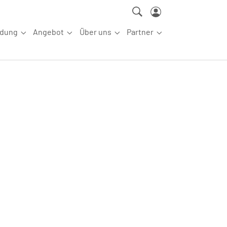
ldung
Angebot
Über uns
Partner
ettkampfsport"
Submenu for "Aus-/Fortbildung"
Submenu for "Angebot"
Submenu for "Über uns"
Submenu for "Partn