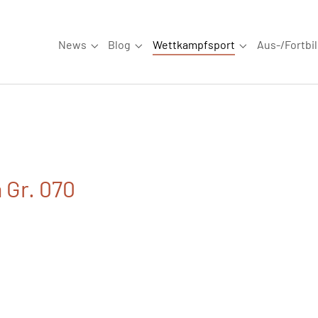
News
Blog
Wettkampfsport
Aus-/Fortbi
Submenu for "News"
Submenu for "Blog"
Submenu for "W
 Gr. 070