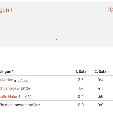
gen 1
TC
:
singen 1
1. Satz
2. Satz
p Kotlan
3:5
0:4
4
·
LK 24
d Cenusa
1:4
4:1
5
·
LK 24
elle Maier
0:4
3:5
6
·
LK 24
r/in nicht anwesend
0:0
0:0
(w.o.)