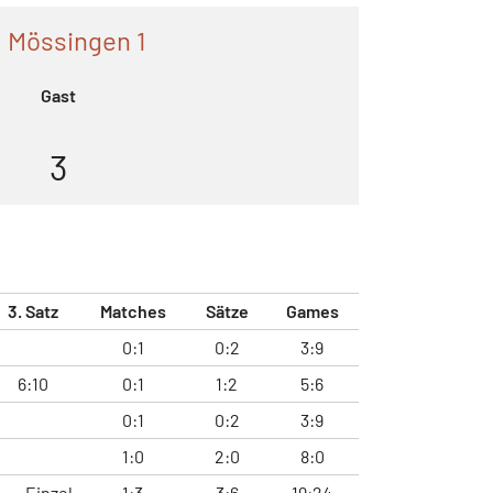
 Mössingen 1
Gast
3
3. Satz
Matches
Sätze
Games
0:1
0:2
3:9
6:10
0:1
1:2
5:6
0:1
0:2
3:9
1:0
2:0
8:0
Einzel
1:3
3:6
19:24