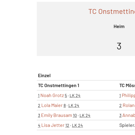
TC Onstmettin
Heim
3
Einzel
TC Onstmettingen 1
TC Mös
Noah Grotz
Philip
1
5
·
LK 24
1
Lola Maier
Rolan
2
8
·
LK 24
2
Emily Brausam
Annab
3
10
·
LK 24
3
Lisa Jetter
Spiele
4
12
·
LK 24