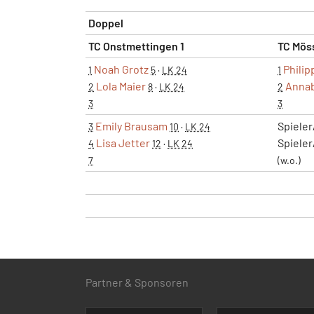
Doppel
TC Onstmettingen 1
TC Mös
Noah Grotz
Philip
1
5
·
LK 24
1
Lola Maier
Annab
2
8
·
LK 24
2
3
3
Emily Brausam
Spieler
3
10
·
LK 24
Lisa Jetter
Spieler
4
12
·
LK 24
7
(w.o.)
Partner & Sponsoren