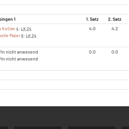
singen 1
1. Satz
2. Satz
p Kotlan
4:0
4:2
4
·
LK 24
elle Maier
6
·
LK 24
/in nicht anwesend
0:0
0:0
/in nicht anwesend