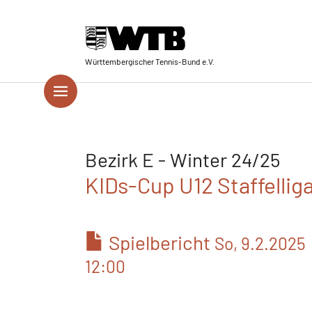
Skip to main navigation
Springe zum Seiteninhalt
Skip to page footer
Württembergischer Tennis-Bund e.V.
Bezirk E - Winter 24/25
KIDs-Cup U12 Staffelliga
Spielbericht
So, 9.2.2025
12:00