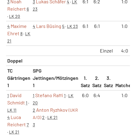
Noah
Lukas Schäfer
6:1
6:2
1:0
3
3
4
·
LK
Reichert
6
23
·
LK 20
Maxime
Lars Büsing
6:1
6:1
1:0
4
4
5
·
LK 23
Ehret
8
·
LK
21
Einzel
4:0
Doppel
TC
SPG
Gärtringen
Jettingen/Mötzingen
1.
2.
3.
1
1
Satz
Satz
Satz
Matches
David
Stefano Raffi
6:0
6:4
1:0
1
1
1
·
LK
Schmidt
1
·
20
Anton Ryzhkov
LK 11
2
(UKR
Luca
4
A/D)
2
·
LK 21
Reichert
7
3
·
LK 21