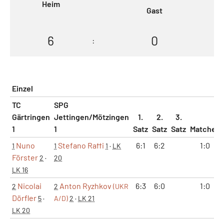
Heim
Gast
6
0
:
Einzel
TC
SPG
Gärtringen
Jettingen/Mötzingen
1.
2.
3.
1
1
Satz
Satz
Satz
Matches
Nuno
Stefano Raffi
6:1
6:2
1:0
1
1
1
·
LK
Förster
2
·
20
LK 16
Nicolai
Anton Ryzhkov
6:3
6:0
1:0
2
2
(UKR
Dörfler
5
·
A/D)
2
·
LK 21
LK 20