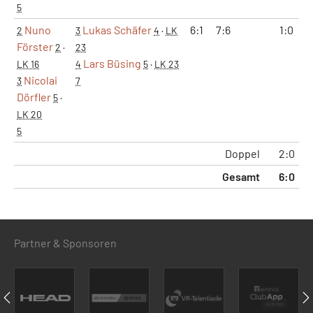
5
Nuno
Lukas Schäfer
6:1
7:6
1:0
2
3
4
·
LK
Förster
2
·
23
Lars Büsing
LK 16
4
5
·
LK 23
Nicolai
3
7
Dörfler
5
·
LK 20
5
Doppel
2:0
Gesamt
6:0
Partner & Sponsoren