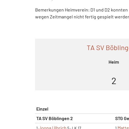
Bemerkungen Heimverein: D1 und D2 konnten
wegen Zeitmangel nicht fertig gespielt werde
TA SV Böbling
Heim
2
Einzel
TA SV Böblingen 2
STG Ge
Joona Ulbrich
Matt
1
5
·
LK 17
1