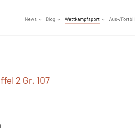
News
Blog
Wettkampfsport
Aus-/Fortbi
Submenu for "News"
Submenu for "Blog"
Submenu for "W
fel 2 Gr. 107
4
l