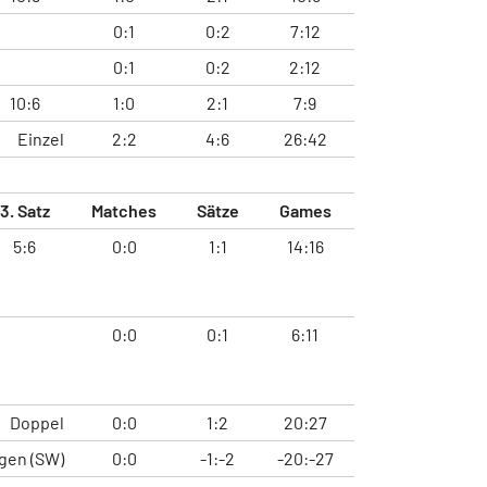
0:1
0:2
7:12
0:1
0:2
2:12
10:6
1:0
2:1
7:9
Einzel
2:2
4:6
26:42
3. Satz
Matches
Sätze
Games
5:6
0:0
1:1
14:16
0:0
0:1
6:11
Doppel
0:0
1:2
20:27
gen (SW)
0:0
-1:-2
-20:-27