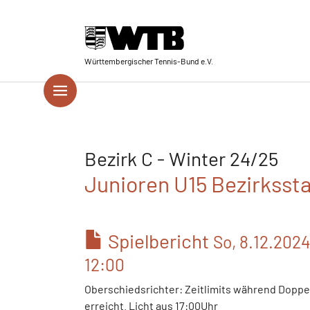
Skip to main navigation
Springe zum Seiteninhalt
Skip to page footer
Württembergischer Tennis-Bund e.V.
Bezirk C - Winter 24/25
Junioren U15 Bezirksstaf
Spielbericht
So, 8.12.202
12:00
Oberschiedsrichter: Zeitlimits während Doppe
erreicht. Licht aus 17:00Uhr