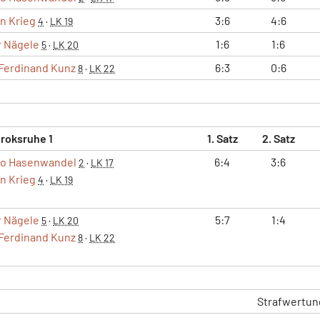
n Krieg
3:6
4:6
4
·
LK 19
r Nägele
1:6
1:6
5
·
LK 20
Ferdinand Kunz
6:3
0:6
8
·
LK 22
roksruhe 1
1. Satz
2. Satz
eo Hasenwandel
6:4
3:6
2
·
LK 17
n Krieg
4
·
LK 19
r Nägele
5:7
1:4
5
·
LK 20
Ferdinand Kunz
8
·
LK 22
Strafwertun