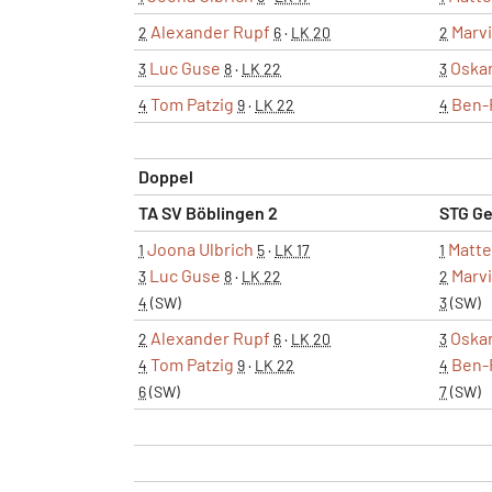
Alexander Rupf
Marvi
2
6
·
LK 20
2
Luc Guse
Oska
3
8
·
LK 22
3
Tom Patzig
Ben-
4
9
·
LK 22
4
Doppel
TA SV Böblingen 2
STG Ge
Joona Ulbrich
Matt
1
5
·
LK 17
1
Luc Guse
Marvi
3
8
·
LK 22
2
4
(SW)
3
(SW)
Alexander Rupf
Oska
2
6
·
LK 20
3
Tom Patzig
Ben-
4
9
·
LK 22
4
6
(SW)
7
(SW)