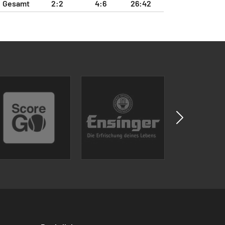
Gesamt
2:2
4:6
26:42