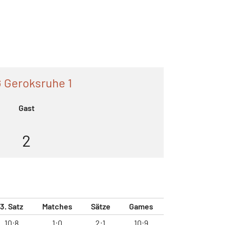
 Geroksruhe 1
Gast
2
3. Satz
Matches
Sätze
Games
10:8
1:0
2:1
10:9