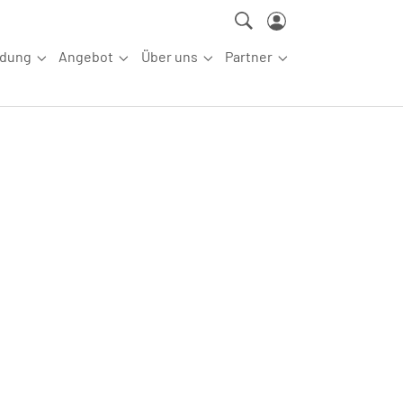
ldung
Angebot
Über uns
Partner
ettkampfsport"
Submenu for "Aus-/Fortbildung"
Submenu for "Angebot"
Submenu for "Über uns"
Submenu for "Partn