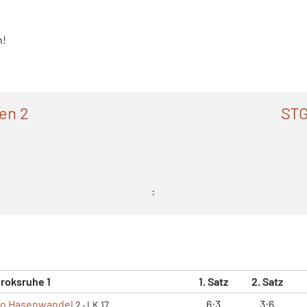
n!
en 2
STG
:
roksruhe 1
1. Satz
2. Satz
eo Hasenwandel
6:3
3:6
2
·
LK 17