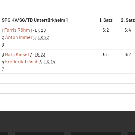
SPG KV/SG/TB Untertürkheim 1
1. Satz
2. Satz
Ferris Röhm
6:2
6:4
1
1
·
LK 20
Anton Immer
2
5
·
LK 22
3
Mats Kiesel
6:1
6:2
3
7
·
LK 23
Frederik Trösch
4
8
·
LK 24
7