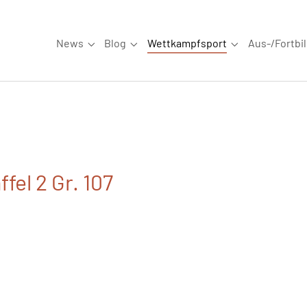
News
Blog
Wettkampfsport
Aus-/Fortbi
Submenu for "News"
Submenu for "Blog"
Submenu for "W
fel 2 Gr. 107