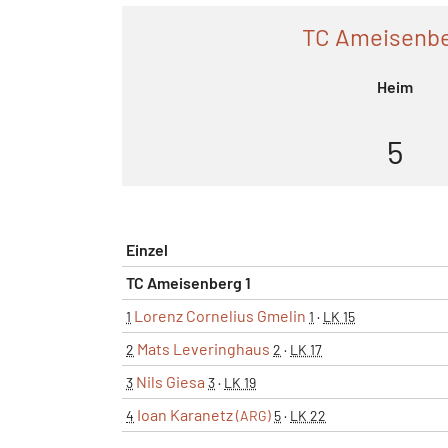
TC Ameisenbe
Heim
5
Einzel
TC Ameisenberg 1
Lorenz Cornelius Gmelin
1
1
·
LK 15
Mats Leveringhaus
2
2
·
LK 17
Nils Giesa
3
3
·
LK 19
Ioan Karanetz
4
(ARG)
5
·
LK 22