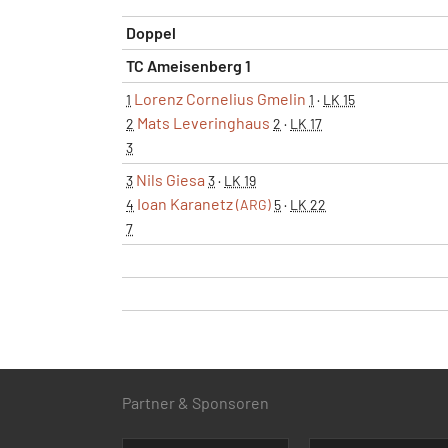
Doppel
TC Ameisenberg 1
Lorenz Cornelius Gmelin
1
1
·
LK 15
Mats Leveringhaus
2
2
·
LK 17
3
Nils Giesa
3
3
·
LK 19
Ioan Karanetz
4
(ARG)
5
·
LK 22
7
Partner & Sponsoren