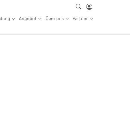
ldung
Angebot
Über uns
Partner
ettkampfsport"
Submenu for "Aus-/Fortbildung"
Submenu for "Angebot"
Submenu for "Über uns"
Submenu for "Partn