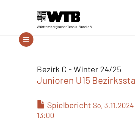
Skip to main navigation
Springe zum Seiteninhalt
Skip to page footer
Württembergischer Tennis-Bund e.V.
Bezirk C - Winter 24/25
Junioren U15 Bezirksstaf
Spielbericht
So, 3.11.2024
13:00