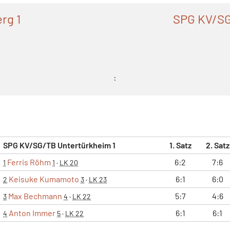
rg 1
SPG KV/SG
:
SPG KV/SG/TB Untertürkheim 1
1. Satz
2. Satz
Ferris Röhm
6:2
7:6
1
1
·
LK 20
Keisuke Kumamoto
6:1
6:0
2
3
·
LK 23
Max Bechmann
5:7
4:6
3
4
·
LK 22
Anton Immer
6:1
6:1
4
5
·
LK 22