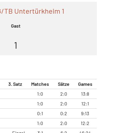
/TB Untertürkheim 1
Gast
1
3. Satz
Matches
Sätze
Games
1:0
2:0
13:8
1:0
2:0
12:1
0:1
0:2
9:13
1:0
2:0
12:2
Einzel
3:1
6:2
46:24