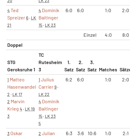
20
LK 23
Ted
Dominik
6:0
6:0
1:0
2:0
4
4
Spreizer
Baitinger
6
·
LK
21
15
·
LK 23
Einzel
4:0
8:0
Doppel
TC
STG
Rutesheim
1.
2.
3.
Geroksruhe 1
3
Satz
Satz
Satz
Matches
Sätze
Matteo
Julius
6:2
6:0
1:0
2:0
1
1
Hasenwandel
Carrier
9
·
2
·
LK 17
LK 22
Marvin
Dominik
2
4
Krieg
Baitinger
4
·
LK 19
3
15
·
LK 23
5
Oskar
Julian
6:3
3:6
10:6
1:0
2:1
3
2