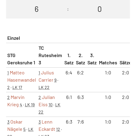
6
0
:
Einzel
TC
STG
Rutesheim
1.
2.
3.
Geroksruhe 1
3
Satz
Satz
Satz
Matches
Sätze
Matteo
Julius
6:4
6:2
1:0
2:0
1
1
Hasenwandel
Carrier
9
·
2
·
LK 17
LK 22
Marvin
Julian
6:1
6:3
1:0
2:0
2
2
Krieg
Eiss
4
·
LK 19
10
·
LK
22
Oskar
Lenn
6:3
7:6
1:0
2:0
3
3
Nägele
Eckardt
5
·
LK
12
·