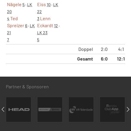
Nägele
Eiss
5
·
LK
10
·
LK
20
22
Ted
Lenn
4
3
Spreizer
Eckardt
6
·
LK
12
·
21
LK 23
7
5
Doppel
2:0
4:1
Gesamt
6:0
12:1
Partner & Sponsoren