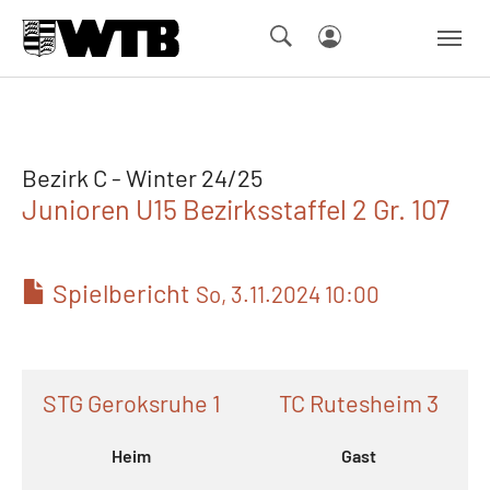
Skip to main navigation
Springe zum Seiteninhalt
Skip to page footer
Bezirk C - Winter 24/25
Junioren U15 Bezirksstaffel 2 Gr. 107
Spielbericht
So, 3.11.2024 10:00
STG Geroksruhe 1
TC Rutesheim 3
Heim
Gast