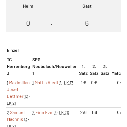
Heim
Gast
0
6
:
Einzel
TC
SPG
Herrenberg
Neubulach/Neuweiler
1.
2.
3.
3
1
Satz
Satz
Satz
Matche
Maximilian
Mattis Riedt
1:6
0:6
0:1
1
1
2
·
LK 17
Josef
Dettmer
12
·
LK 21
Samuel
Finn Ezel
2:6
1:6
0:1
2
2
3
·
LK 20
Machnik
13
·
LK 21