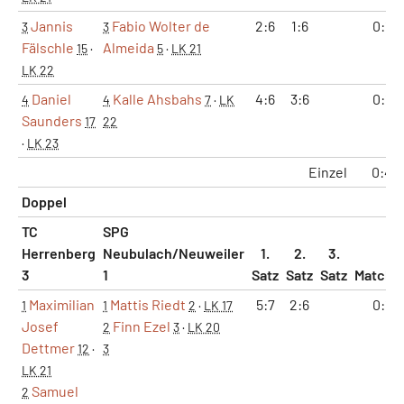
Jannis
Fabio Wolter de
2:6
1:6
0:1
3
3
Fälschle
Almeida
15
·
5
·
LK 21
LK 22
Daniel
Kalle Ahsbahs
4:6
3:6
0:1
4
4
7
·
LK
Saunders
17
22
·
LK 23
Einzel
0:4
Doppel
TC
SPG
Herrenberg
Neubulach/Neuweiler
1.
2.
3.
3
1
Satz
Satz
Satz
Matche
Maximilian
Mattis Riedt
5:7
2:6
0:1
1
1
2
·
LK 17
Josef
Finn Ezel
2
3
·
LK 20
Dettmer
12
·
3
LK 21
Samuel
2