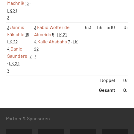
Machnik
13
·
LK 21
3
Jannis
Fabio Wolter de
6:3
1:6
5:10
0:1
3
3
Fälschle
Almeida
15
·
5
·
LK 21
Kalle Ahsbahs
LK 22
4
7
·
LK
Daniel
4
22
Saunders
17
7
·
LK 23
7
Doppel
0:2
Gesamt
0:6
Partner & Sponsoren