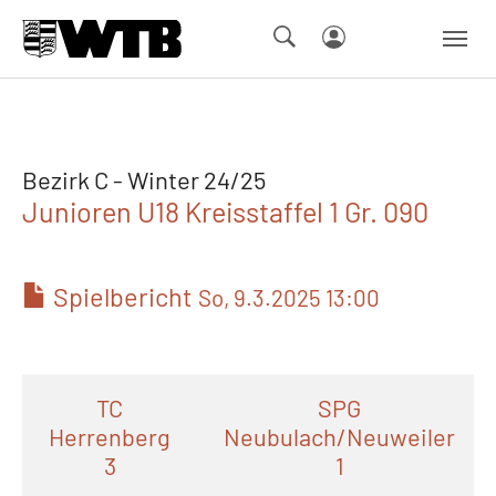
Skip to main navigation
Springe zum Seiteninhalt
Skip to page footer
Bezirk C - Winter 24/25
Junioren U18 Kreisstaffel 1 Gr. 090
Spielbericht
So, 9.3.2025 13:00
TC
SPG
Herrenberg
Neubulach/Neuweiler
3
1