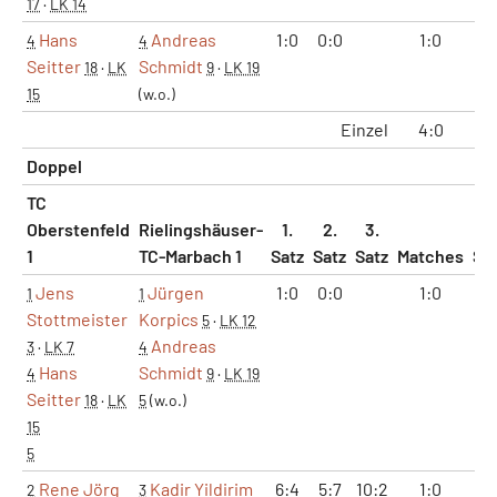
17
·
LK 14
Hans
Andreas
1:0
0:0
1:0
2
4
4
Seitter
Schmidt
18
·
LK
9
·
LK 19
15
(w.o.)
Einzel
4:0
8
Doppel
TC
Oberstenfeld
Rielingshäuser-
1.
2.
3.
1
TC-Marbach 1
Satz
Satz
Satz
Matches
Sä
Jens
Jürgen
1:0
0:0
1:0
2
1
1
Stottmeister
Korpics
5
·
LK 12
Andreas
3
·
LK 7
4
Hans
Schmidt
4
9
·
LK 19
Seitter
18
·
LK
5
(w.o.)
15
5
Rene Jörg
Kadir Yildirim
6:4
5:7
10:2
1:0
2
2
3