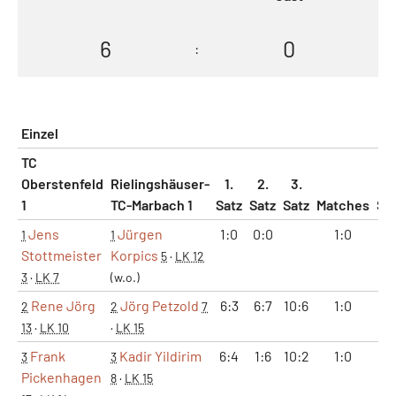
6
0
:
Einzel
TC
Oberstenfeld
Rielingshäuser-
1.
2.
3.
1
TC-Marbach 1
Satz
Satz
Satz
Matches
Sä
Jens
Jürgen
1:0
0:0
1:0
2
1
1
Stottmeister
Korpics
5
·
LK 12
3
·
LK 7
(w.o.)
Rene Jörg
Jörg Petzold
6:3
6:7
10:6
1:0
2
2
2
7
13
·
LK 10
·
LK 15
Frank
Kadir Yildirim
6:4
1:6
10:2
1:0
2
3
3
Pickenhagen
8
·
LK 15