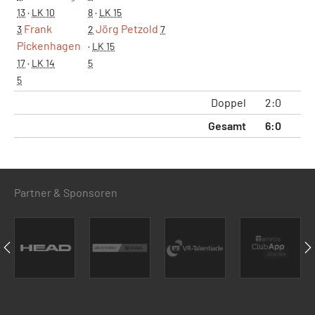
13
·
LK 10
8
·
LK 15
Frank
Jörg Petzold
3
2
7
Pickenhagen
·
LK 15
17
·
LK 14
5
5
Doppel
2:0
4
Gesamt
6:0
12
Partner & Sponsoren