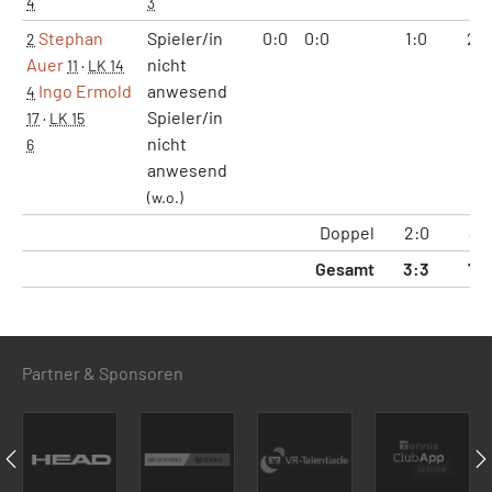
4
3
Stephan
Spieler/in
0:0
0:0
1:0
2:0
2
Auer
nicht
11
·
LK 14
Ingo Ermold
anwesend
4
Spieler/in
17
·
LK 15
nicht
6
anwesend
(w.o.)
Doppel
2:0
4:1
Gesamt
3:3
7:7
Partner & Sponsoren