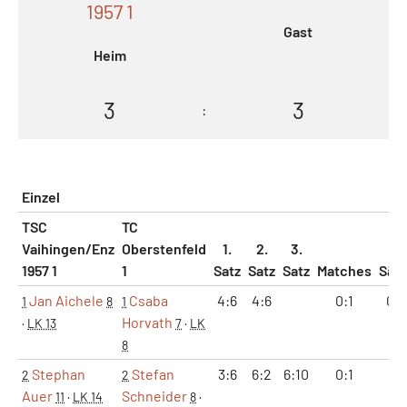
1957 1
Gast
Heim
3
3
:
Einzel
TSC
TC
Vaihingen/Enz
Oberstenfeld
1.
2.
3.
1957 1
1
Satz
Satz
Satz
Matches
Sät
Jan Aichele
Csaba
4:6
4:6
0:1
0:2
1
8
1
Horvath
·
LK 13
7
·
LK
8
Stephan
Stefan
3:6
6:2
6:10
0:1
1:2
2
2
Auer
Schneider
11
·
LK 14
8
·