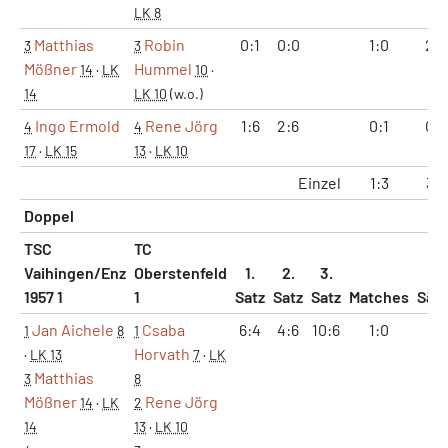
LK 8
Matthias
Robin
0:1
0:0
1:0
2:0
3
3
Mößner
Hummel
14
·
LK
10
·
14
LK 10
(w.o.)
Ingo Ermold
Rene Jörg
1:6
2:6
0:1
0:2
4
4
17
·
LK 15
13
·
LK 10
Einzel
1:3
3:6
Doppel
TSC
TC
Vaihingen/Enz
Oberstenfeld
1.
2.
3.
1957 1
1
Satz
Satz
Satz
Matches
Sät
Jan Aichele
Csaba
6:4
4:6
10:6
1:0
2:1
1
8
1
Horvath
·
LK 13
7
·
LK
Matthias
3
8
Mößner
Rene Jörg
14
·
LK
2
14
13
·
LK 10