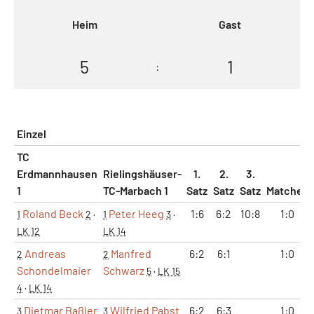
Heim
Gast
5
1
:
Einzel
TC
Erdmannhausen
Rielingshäuser-
1.
2.
3.
1
TC-Marbach 1
Satz
Satz
Satz
Matches
Roland Beck
Peter Heeg
1:6
6:2
10:8
1:0
1
2
·
1
3
·
LK 12
LK 14
Andreas
Manfred
6:2
6:1
1:0
2
2
Schondelmaier
Schwarz
5
·
LK 15
4
·
LK 14
Dietmar Baßler
Wilfried Pabst
6:2
6:3
1:0
3
3