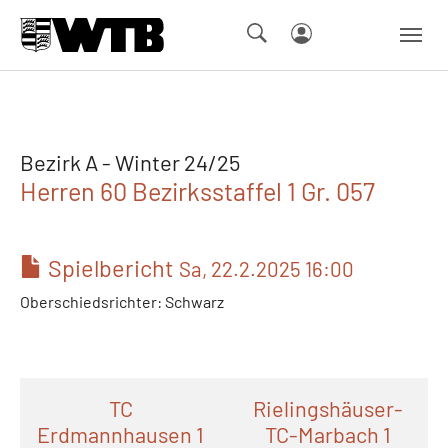
Skip to main navigation
Springe zum Seiteninhalt
Skip to page footer
Bezirk A - Winter 24/25
Herren 60 Bezirksstaffel 1 Gr. 057
Spielbericht
Sa, 22.2.2025 16:00
Oberschiedsrichter: Schwarz
TC
Rielingshäuser-
Erdmannhausen 1
TC-Marbach 1