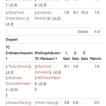
7
·
LK 16
8
·
LK 19
Siegfried
Andreas
1:6
6:1
10:2
1:0
4
4
Angerbauer
Nester
11
·
10
·
LK 23
LK 18
Einzel
4:0
Doppel
TC
Erdmannhausen
Rielingshäuser-
1.
2.
3.
1
TC-Marbach 1
Satz
Satz
Satz
Matches
Thilo Schick
Manfred
6:1
7:6
1:0
2
3
·
2
Schwarz
LK 13
5
·
LK 15
Andreas
Wilfried Pabst
3
3
Schondelmaier
8
·
LK 19
4
·
LK 14
5
5
Roland Beck
Peter Heeg
3:6
2:6
0:1
1
2
·
1
3
·