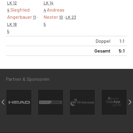
LK 12
LK 14
Siegfried
Andreas
4
4
Angerbauer
Nester
11
·
10
·
LK 23
LK 18
5
5
Doppel
1:1
Gesamt
5:1
Partner & Sponsoren