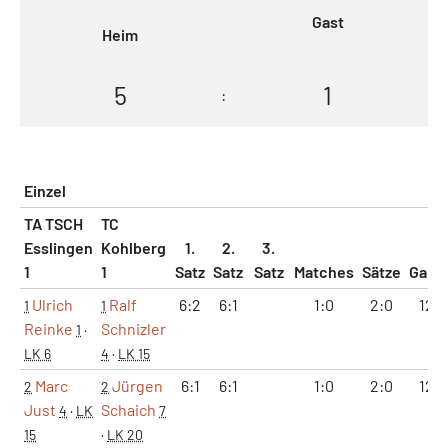
Gast
Heim
5
1
:
Einzel
TA TSCH
TC
Esslingen
Kohlberg
1.
2.
3.
1
1
Satz
Satz
Satz
Matches
Sätze
Game
Ulrich
Ralf
6:2
6:1
1:0
2:0
12:3
1
1
Reinke
Schnizler
1
·
LK 6
4
·
LK 15
Marc
Jürgen
6:1
6:1
1:0
2:0
12:2
2
2
Just
Schaich
4
·
LK
7
15
·
LK 20