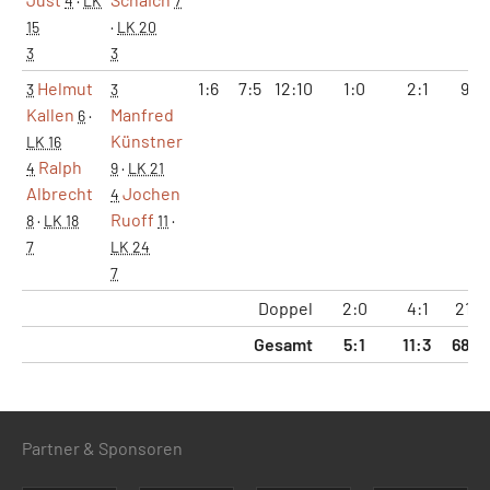
4
·
LK
7
15
·
LK 20
3
3
Helmut
1:6
7:5
12:10
1:0
2:1
9:11
3
3
Kallen
Manfred
6
·
Künstner
LK 16
Ralph
4
9
·
LK 21
Albrecht
Jochen
4
Ruoff
8
·
LK 18
11
·
7
LK 24
7
Doppel
2:0
4:1
21:1
Gesamt
5:1
11:3
68:4
Partner & Sponsoren