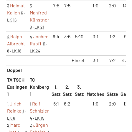
Helmut
7:5
7:5
1:0
2:0
14:1
3
3
Kallen
Manfred
6
·
Künstner
LK 16
9
·
LK 21
Ralph
Jochen
6:4
3:6
5:10
0:1
1:2
9:11
4
4
Albrecht
Ruoff
11
·
8
·
LK 18
LK 24
Einzel
3:1
7:2
47:2
Doppel
TA TSCH
TC
Esslingen
Kohlberg
1.
2.
3.
1
1
Satz
Satz
Satz
Matches
Sätze
Game
Ulrich
Ralf
6:1
6:2
1:0
2:0
12:3
1
1
Reinke
Schnizler
1
·
LK 6
4
·
LK 15
Marc
Jürgen
2
2
Just
Schaich