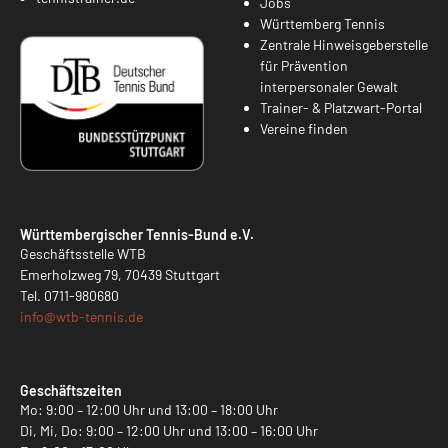
Jobs
Württemberg Tennis
Zentrale Hinweisgeberstelle
für Prävention
interpersonaler Gewalt
Trainer- & Platzwart-Portal
Vereine finden
Württembergischer Tennis-Bund e.V.
Geschäftsstelle WTB
Emerholzweg 79, 70439 Stuttgart
Tel.
0711-980680
info@
wtb-tennis.de
Geschäftszeiten
Mo: 9:00 – 12:00 Uhr und 13:00 – 18:00 Uhr
Di, Mi, Do: 9:00 – 12:00 Uhr und 13:00 – 16:00 Uhr