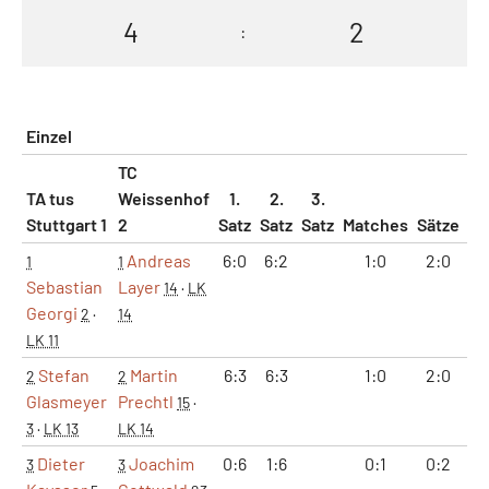
4
2
:
Einzel
TC
TA tus
Weissenhof
1.
2.
3.
Stuttgart 1
2
Satz
Satz
Satz
Matches
Sätze
G
Andreas
6:0
6:2
1:0
2:0
1
1
1
Sebastian
Layer
14
·
LK
Georgi
2
·
14
LK 11
Stefan
Martin
6:3
6:3
1:0
2:0
1
2
2
Glasmeyer
Prechtl
15
·
3
·
LK 13
LK 14
Dieter
Joachim
0:6
1:6
0:1
0:2
1
3
3