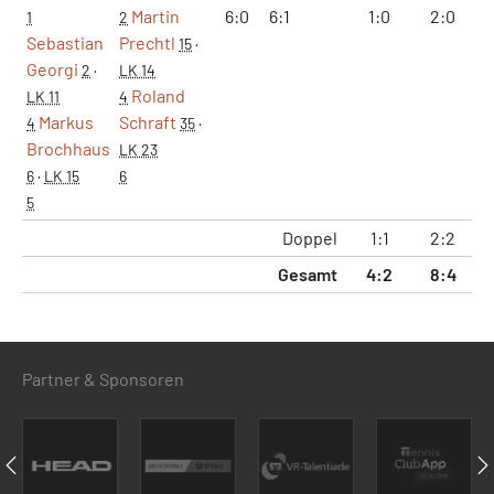
Martin
6:0
6:1
1:0
2:0
1
1
2
Sebastian
Prechtl
15
·
Georgi
2
·
LK 14
Roland
LK 11
4
Markus
Schraft
4
35
·
Brochhaus
LK 23
6
·
LK 15
6
5
Doppel
1:1
2:2
1
Gesamt
4:2
8:4
5
Partner & Sponsoren