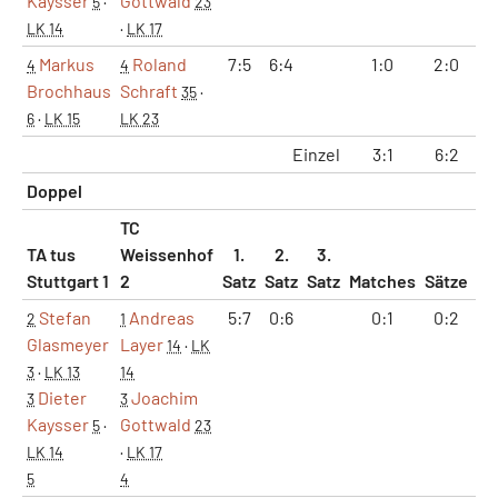
Kaysser
Gottwald
5
·
23
LK 14
·
LK 17
Markus
Roland
7:5
6:4
1:0
2:0
1
4
4
Brochhaus
Schraft
35
·
6
·
LK 15
LK 23
Einzel
3:1
6:2
3
Doppel
TC
TA tus
Weissenhof
1.
2.
3.
Stuttgart 1
2
Satz
Satz
Satz
Matches
Sätze
G
Stefan
Andreas
5:7
0:6
0:1
0:2
5
2
1
Glasmeyer
Layer
14
·
LK
3
·
LK 13
14
Dieter
Joachim
3
3
Kaysser
Gottwald
5
·
23
LK 14
·
LK 17
5
4