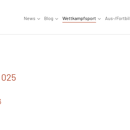
News
Blog
Wettkampfsport
Aus-/Fortbi
Submenu for "News"
Submenu for "Blog"
Submenu for "W
. 025
6