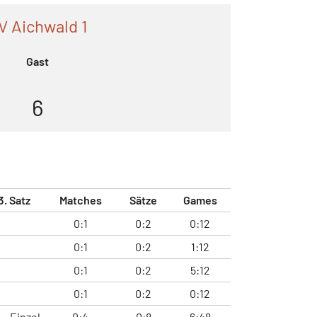
V Aichwald 1
Gast
6
3. Satz
Matches
Sätze
Games
0:1
0:2
0:12
0:1
0:2
1:12
0:1
0:2
5:12
0:1
0:2
0:12
Einzel
0:4
0:8
6:48