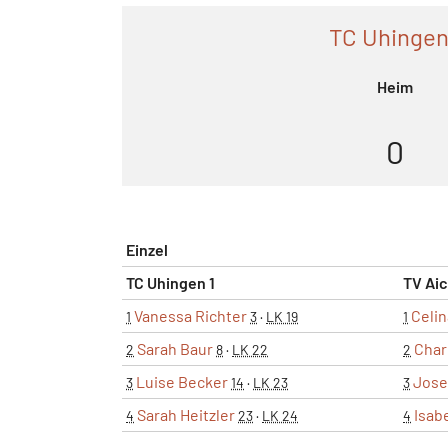
TC Uhingen
Heim
0
Einzel
TC Uhingen 1
TV Aic
Vanessa Richter
Celin
1
3
·
LK 19
1
Sarah Baur
Char
2
8
·
LK 22
2
Luise Becker
Jose
3
14
·
LK 23
3
Sarah Heitzler
Isab
4
23
·
LK 24
4