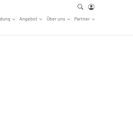
ldung
Angebot
Über uns
Partner
ettkampfsport"
Submenu for "Aus-/Fortbildung"
Submenu for "Angebot"
Submenu for "Über uns"
Submenu for "Partn