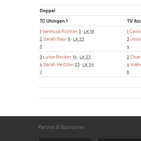
Doppel
TC Uhingen 1
TV Aic
Vanessa Richter
Celin
1
3
·
LK 19
1
Sarah Baur
Jose
2
8
·
LK 22
3
3
4
Luise Becker
Char
3
14
·
LK 23
2
Sarah Heitzler
Isab
4
23
·
LK 24
4
7
6
Partner & Sponsoren