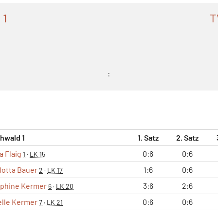
 1
T
:
hwald 1
1. Satz
2. Satz
a Flaig
0:6
0:6
1
·
LK 15
lotta Bauer
1:6
0:6
2
·
LK 17
phine Kermer
3:6
2:6
6
·
LK 20
elle Kermer
0:6
0:6
7
·
LK 21