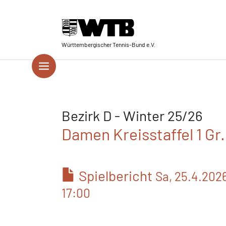
Skip to main navigation
Springe zum Seiteninhalt
Skip to page footer
Württembergischer Tennis-Bund e.V.
Bezirk D - Winter 25/26
Damen Kreisstaffel 1 Gr
Spielbericht
Sa, 25.4.202
17:00