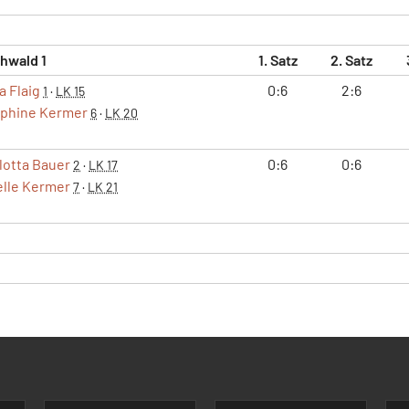
hwald 1
1. Satz
2. Satz
a Flaig
0:6
2:6
1
·
LK 15
phine Kermer
6
·
LK 20
lotta Bauer
0:6
0:6
2
·
LK 17
elle Kermer
7
·
LK 21