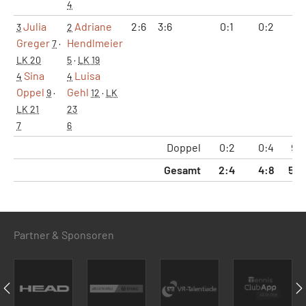
4
Julia
Adriane
2:6
3:6
0:1
0:2
5:1
3
2
Greger
Hendlmeier
7
·
LK 20
5
·
LK 19
Sina
Luisa
4
4
Oppel
Gehl
9
·
12
·
LK
LK 21
23
7
6
Doppel
0:2
0:4
9:
Gesamt
2:4
4:8
50:
Partner & Sponsoren