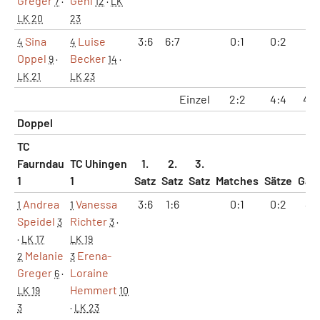
Greger
Gehl
7
·
12
·
LK
LK 20
23
Sina
Luise
3:6
6:7
0:1
0:2
9:1
4
4
Oppel
Becker
9
·
14
·
LK 21
LK 23
Einzel
2:2
4:4
41:
Doppel
TC
Faurndau
TC Uhingen
1.
2.
3.
1
1
Satz
Satz
Satz
Matches
Sätze
Gam
Andrea
Vanessa
3:6
1:6
0:1
0:2
4:
1
1
Speidel
Richter
3
3
·
·
LK 17
LK 19
Melanie
Erena-
2
3
Greger
Loraine
6
·
Hemmert
LK 19
10
3
·
LK 23