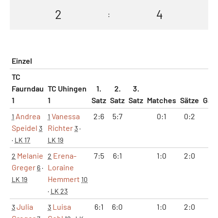
2
4
:
Einzel
TC
Faurndau
TC Uhingen
1.
2.
3.
1
1
Satz
Satz
Satz
Matches
Sätze
Gam
Andrea
Vanessa
2:6
5:7
0:1
0:2
7:1
1
1
Speidel
Richter
3
3
·
·
LK 17
LK 19
Melanie
Erena-
7:5
6:1
1:0
2:0
13:
2
2
Greger
Loraine
6
·
Hemmert
LK 19
10
·
LK 23
Julia
Luisa
6:1
6:0
1:0
2:0
12:
3
3