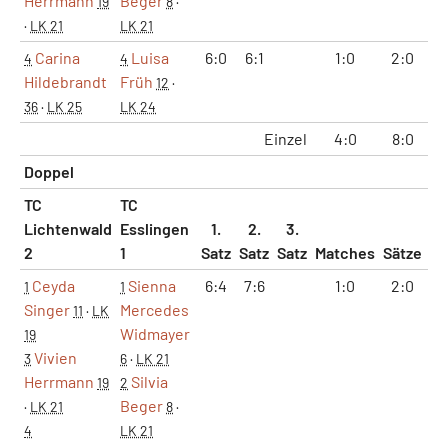
Herrmann
Beger
19
8
·
·
LK 21
LK 21
Carina
Luisa
6:0
6:1
1:0
2:0
1
4
4
Hildebrandt
Früh
12
·
36
·
LK 25
LK 24
Einzel
4:0
8:0
4
Doppel
TC
TC
Lichtenwald
Esslingen
1.
2.
3.
2
1
Satz
Satz
Satz
Matches
Sätze
G
Ceyda
Sienna
6:4
7:6
1:0
2:0
1
1
1
Singer
Mercedes
11
·
LK
Widmayer
19
Vivien
3
6
·
LK 21
Herrmann
Silvia
19
2
Beger
·
LK 21
8
·
4
LK 21