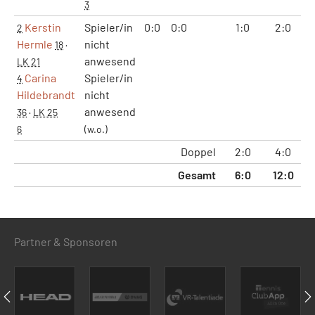
3
Kerstin
Spieler/in
0:0
0:0
1:0
2:0
1
2
Hermle
nicht
18
·
anwesend
LK 21
Carina
Spieler/in
4
Hildebrandt
nicht
anwesend
36
·
LK 25
6
(w.o.)
Doppel
2:0
4:0
2
Gesamt
6:0
12:0
7
Partner & Sponsoren