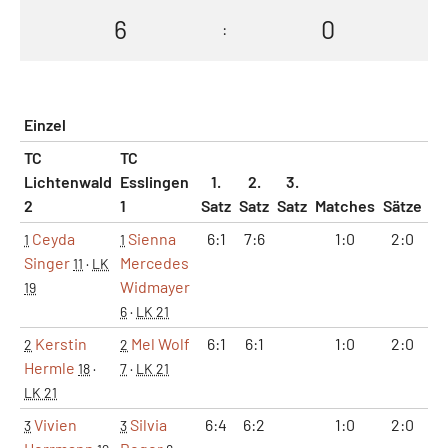
6
0
:
Einzel
TC
TC
Lichtenwald
Esslingen
1.
2.
3.
2
1
Satz
Satz
Satz
Matches
Sätze
G
Ceyda
Sienna
6:1
7:6
1:0
2:0
1
1
1
Singer
Mercedes
11
·
LK
Widmayer
19
6
·
LK 21
Kerstin
Mel Wolf
6:1
6:1
1:0
2:0
1
2
2
Hermle
18
·
7
·
LK 21
LK 21
Vivien
Silvia
6:4
6:2
1:0
2:0
1
3
3