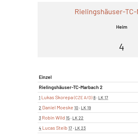
Rielingshäuser-TC-
Heim
4
Einzel
Rielingshäuser-TC-Marbach 2
Lukas Skorepa
1
(CZE A/D)
8
·
LK 17
Daniel Moeske
2
10
·
LK 19
Robin Wild
3
15
·
LK 22
Lucas Steib
4
17
·
LK 23