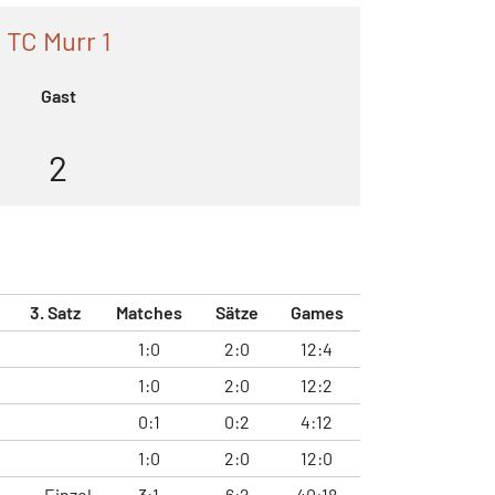
TC Murr 1
Gast
2
3. Satz
Matches
Sätze
Games
1:0
2:0
12:4
1:0
2:0
12:2
0:1
0:2
4:12
1:0
2:0
12:0
Einzel
3:1
6:2
40:18