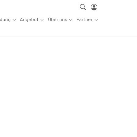
ldung
Angebot
Über uns
Partner
ettkampfsport"
Submenu for "Aus-/Fortbildung"
Submenu for "Angebot"
Submenu for "Über uns"
Submenu for "Partn