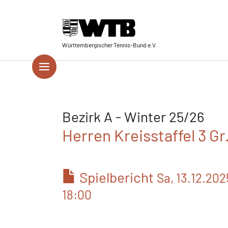
Skip to main navigation
Springe zum Seiteninhalt
Skip to page footer
Württembergischer Tennis-Bund e.V.
Bezirk A - Winter 25/26
Herren Kreisstaffel 3 Gr
Spielbericht
Sa, 13.12.202
18:00