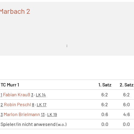
Marbach 2
:
TC Murr 1
1. Satz
2. Satz
Fabian Krauß
6:2
6:2
1
3
·
LK 14
Robin Peschl
6:2
6:0
2
8
·
LK 17
Marlon Brielmann
0:6
4:6
3
13
·
LK 19
Spieler/in nicht anwesend
0:0
0:0
(w.o.)