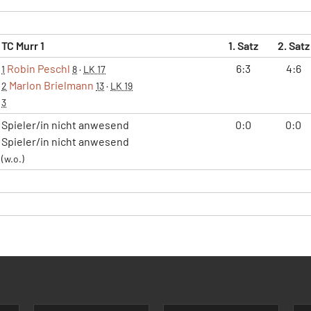
TC Murr 1
1. Satz
2. Satz
Robin Peschl
6:3
4:6
1
8
·
LK 17
Marlon Brielmann
2
13
·
LK 19
3
Spieler/in nicht anwesend
0:0
0:0
Spieler/in nicht anwesend
(w.o.)