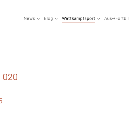
News
Blog
Wettkampfsport
Aus-/Fortbi
Submenu for "News"
Submenu for "Blog"
Submenu for "W
. 020
5