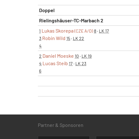
Doppel
Rielingshäuser-TC-Marbach 2
Lukas Skorepa
1
(CZE A/D)
8
·
LK 17
Robin Wild
3
15
·
LK 22
4
Daniel Moeske
2
10
·
LK 19
Lucas Steib
4
17
·
LK 23
6
Partner & Sponsoren