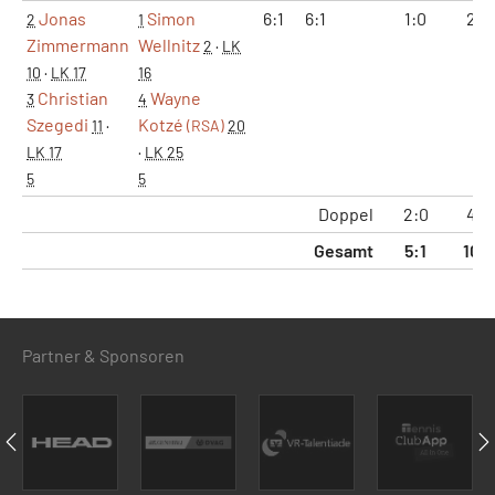
Jonas
Simon
6:1
6:1
1:0
2:0
2
1
Zimmermann
Wellnitz
2
·
LK
10
·
LK 17
16
Christian
Wayne
3
4
Szegedi
Kotzé
11
·
(RSA)
20
LK 17
·
LK 25
5
5
Doppel
2:0
4:0
Gesamt
5:1
10:
Partner & Sponsoren