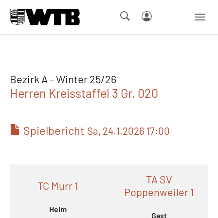
Skip to main navigation
Springe zum Seiteninhalt
Skip to page footer
Bezirk A - Winter 25/26
Herren Kreisstaffel 3 Gr. 020
Spielbericht
Sa, 24.1.2026 17:00
TA SV
TC Murr 1
Poppenweiler 1
Heim
Gast