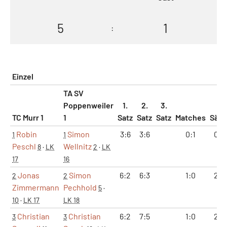
5
1
:
Einzel
TA SV
Poppenweiler
1.
2.
3.
TC Murr 1
1
Satz
Satz
Satz
Matches
Sätz
Robin
Simon
3:6
3:6
0:1
0:2
1
1
Peschl
Wellnitz
8
·
LK
2
·
LK
17
16
Jonas
Simon
6:2
6:3
1:0
2:0
2
2
Zimmermann
Pechhold
5
·
10
·
LK 17
LK 18
Christian
Christian
6:2
7:5
1:0
2:0
3
3