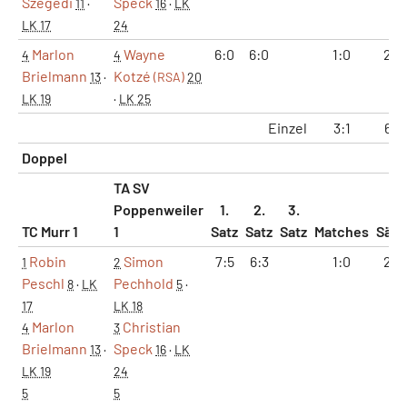
Szegedi
Speck
11
·
16
·
LK
LK 17
24
Marlon
Wayne
6:0
6:0
1:0
2:0
4
4
Brielmann
Kotzé
13
·
(RSA)
20
LK 19
·
LK 25
Einzel
3:1
6:2
Doppel
TA SV
Poppenweiler
1.
2.
3.
TC Murr 1
1
Satz
Satz
Satz
Matches
Sätz
Robin
Simon
7:5
6:3
1:0
2:0
1
2
Peschl
Pechhold
8
·
LK
5
·
17
LK 18
Marlon
Christian
4
3
Brielmann
Speck
13
·
16
·
LK
LK 19
24
5
5