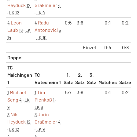
Heyduck
Graßmeier
12
4
·
LK 12
·
LK 9
Leon
Radu
0:6
3:6
0:1
0:2
4
4
Laub
Antonovici
16
·
LK
5
14
·
LK 10
Einzel
0:4
0:8
Doppel
TC
Maichingen
TC
1.
2.
3.
1
Rutesheim 1
Satz
Satz
Satz
Matches
Sätze
G
Michael
Tim
5:7
3:6
0:1
0:2
1
1
Seng
Pienkoß
4
·
LK
1
·
9
LK 6
Nils
Jorin
3
3
Heyduck
Graßmeier
12
4
·
LK 12
·
LK 9
4
4