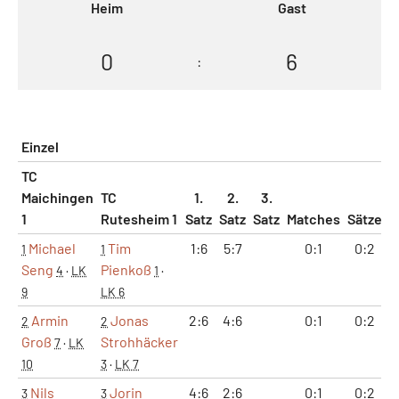
Heim
Gast
0
6
:
Einzel
TC
Maichingen
TC
1.
2.
3.
1
Rutesheim 1
Satz
Satz
Satz
Matches
Sätze
G
Michael
Tim
1:6
5:7
0:1
0:2
1
1
Seng
Pienkoß
4
·
LK
1
·
9
LK 6
Armin
Jonas
2:6
4:6
0:1
0:2
2
2
Groß
Strohhäcker
7
·
LK
10
3
·
LK 7
Nils
Jorin
4:6
2:6
0:1
0:2
3
3