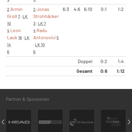
Armin
Jonas
6:3
4:6
6:10
0:1
1:2
2
2
Groß
Strohhäcker
7
·
LK
10
3
·
LK 7
Leon
Radu
4
4
Laub
Antonovici
16
·
LK
5
14
·
LK 10
6
6
Doppel
0:2
1:4
Gesamt
0:6
1:12
Partner & Sponsoren