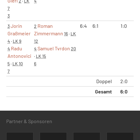
Gierl
2
·
LK
4
7
3
Jorin
Roman
6:4
6:1
1:0
3
2
Graßmeier
Zimmermann
16
·
LK
4
·
LK 9
12
Radu
Samuel Tvrdon
4
4
20
Antonovici
·
LK 15
5
·
LK 10
6
7
Doppel
2:0
Gesamt
6:0
1
Partner & Sponsoren