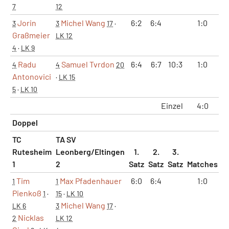
7
12
Jorin
Michel Wang
6:2
6:4
1:0
3
3
17
·
Graßmeier
LK 12
4
·
LK 9
Radu
Samuel Tvrdon
6:4
6:7
10:3
1:0
4
4
20
Antonovici
·
LK 15
5
·
LK 10
Einzel
4:0
Doppel
TC
TA SV
Rutesheim
Leonberg/Eltingen
1.
2.
3.
1
2
Satz
Satz
Satz
Matches
S
Tim
Max Pfadenhauer
6:0
6:4
1:0
1
1
Pienkoß
1
·
15
·
LK 10
Michel Wang
LK 6
3
17
·
Nicklas
2
LK 12