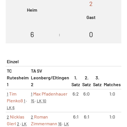
2
Heim
Gast
6
0
:
Einzel
TC
TA SV
Rutesheim
Leonberg/Eltingen
1.
2.
3.
1
2
Satz
Satz
Satz
Matches
S
Tim
Max Pfadenhauer
6:2
6:0
1:0
1
1
Pienkoß
1
·
15
·
LK 10
LK 6
Nicklas
Roman
6:1
6:1
1:0
2
2
Gierl
Zimmermann
2
·
LK
16
·
LK