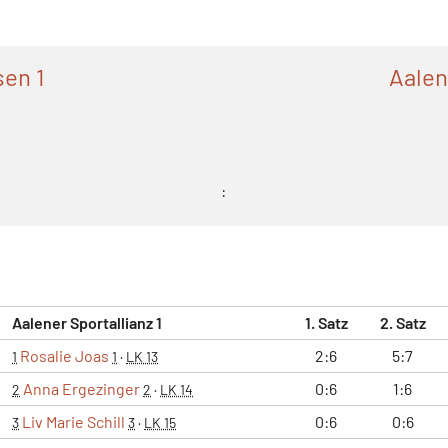
en 1
Aalen
:
Aalener Sportallianz 1
1. Satz
2. Satz
Rosalie Joas
2:6
5:7
1
1
·
LK 13
Anna Ergezinger
0:6
1:6
2
2
·
LK 14
Liv Marie Schill
0:6
0:6
3
3
·
LK 15