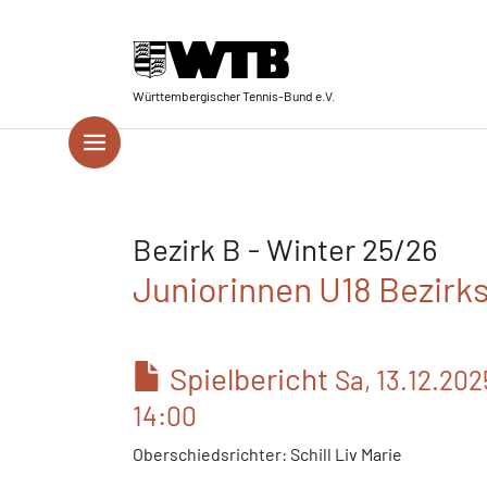
Skip to main navigation
Springe zum Seiteninhalt
Skip to page footer
Württembergischer Tennis-Bund e.V.
Bezirk B - Winter 25/26
Juniorinnen U18 Bezirkss
Spielbericht
Sa, 13.12.202
14:00
Oberschiedsrichter: Schill Liv Marie