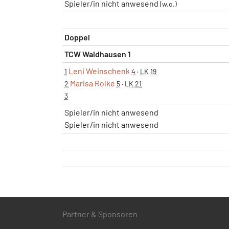
Spieler/in nicht anwesend
(w.o.)
Doppel
TCW Waldhausen 1
Leni Weinschenk
1
4
·
LK 19
Marisa Rolke
2
5
·
LK 21
3
Spieler/in nicht anwesend
Spieler/in nicht anwesend
Partner & Sponsoren