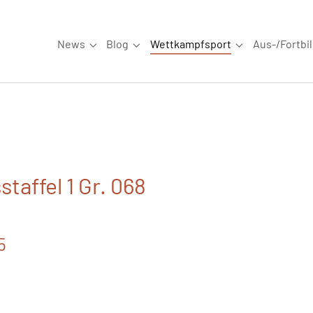
News
Blog
Wettkampfsport
Aus-/Fortbi
Submenu for "News"
Submenu for "Blog"
Submenu for "W
taffel 1 Gr. 068
5