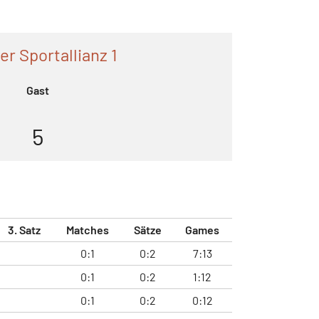
er Sportallianz 1
Gast
5
3. Satz
Matches
Sätze
Games
0:1
0:2
7:13
0:1
0:2
1:12
0:1
0:2
0:12