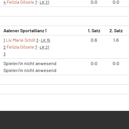
Felizia Gösele
0:0
0:0
4
7
·
LK 21
Aalener Sportallianz 1
1. Satz
2. Satz
Liv Marie Schill
0:6
1:6
1
3
·
LK 15
Felizia Gösele
2
7
·
LK 21
3
Spieler/in nicht anwesend
0:0
0:0
Spieler/in nicht anwesend