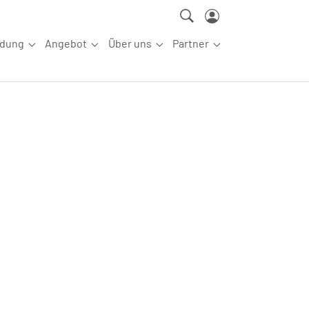
ldung
Angebot
Über uns
Partner
ettkampfsport"
Submenu for "Aus-/Fortbildung"
Submenu for "Angebot"
Submenu for "Über uns"
Submenu for "Partn