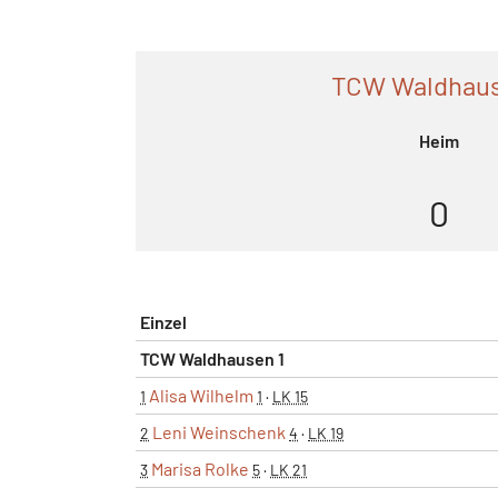
TCW Waldhaus
Heim
0
Einzel
TCW Waldhausen 1
Alisa Wilhelm
1
1
·
LK 15
Leni Weinschenk
2
4
·
LK 19
Marisa Rolke
3
5
·
LK 21