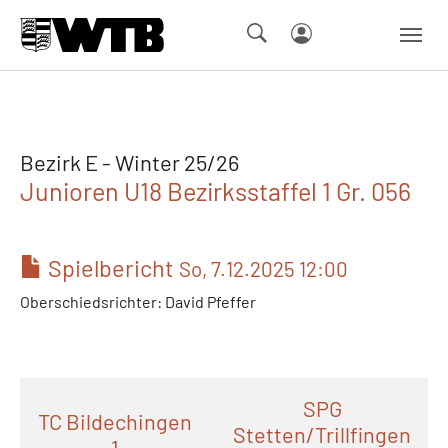
Skip to main navigation
Springe zum Seiteninhalt
Skip to page footer
Bezirk E - Winter 25/26
Junioren U18 Bezirksstaffel 1 Gr. 056
Spielbericht
So, 7.12.2025 12:00
Oberschiedsrichter: David Pfeffer
SPG
TC Bildechingen
Stetten/Trillfingen
1