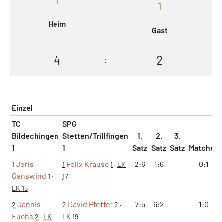
1
Heim
Gast
4
2
:
Einzel
TC
SPG
Bildechingen
Stetten/Trillfingen
1.
2.
3.
1
1
Satz
Satz
Satz
Matches
Joris
Felix Krause
2:6
1:6
0:1
1
1
1
·
LK
Ganswind
1
·
17
LK 15
Jannis
David Pfeffer
7:5
6:2
1:0
2
2
2
·
Fuchs
2
·
LK
LK 19