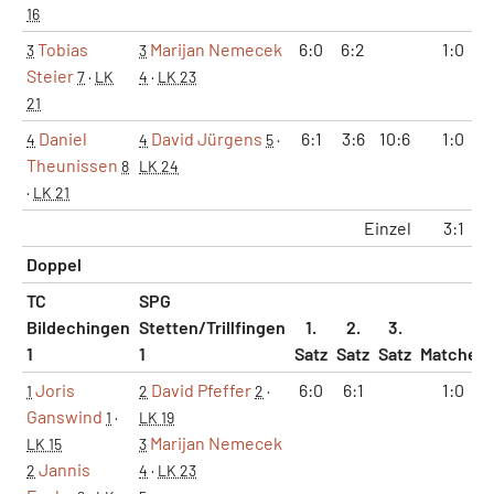
16
Tobias
Marijan Nemecek
6:0
6:2
1:0
3
3
Steier
7
·
LK
4
·
LK 23
21
Daniel
David Jürgens
6:1
3:6
10:6
1:0
4
4
5
·
Theunissen
8
LK 24
·
LK 21
Einzel
3:1
Doppel
TC
SPG
Bildechingen
Stetten/Trillfingen
1.
2.
3.
1
1
Satz
Satz
Satz
Matches
Joris
David Pfeffer
6:0
6:1
1:0
1
2
2
·
Ganswind
1
·
LK 19
Marijan Nemecek
LK 15
3
Jannis
2
4
·
LK 23