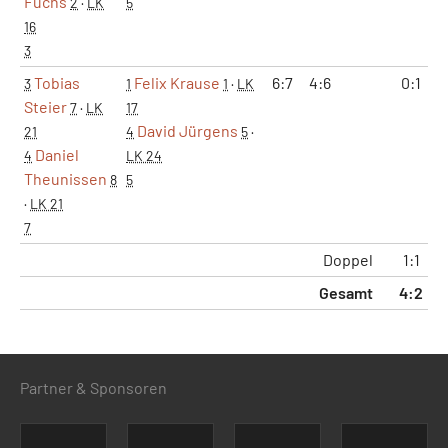
Fuchs
2
·
LK
5
16
3
Tobias
Felix Krause
6:7
4:6
0:1
3
1
1
·
LK
Steier
7
·
LK
17
David Jürgens
21
4
5
·
Daniel
4
LK 24
Theunissen
8
5
·
LK 21
7
Doppel
1:1
Gesamt
4:2
Partner & Sponsoren