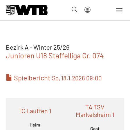
Skip to main navigation
Springe zum Seiteninhalt
Skip to page footer
Bezirk A - Winter 25/26
Junioren U18 Staffelliga Gr. 074
Spielbericht
So, 18.1.2026 09:00
TA TSV
TC Lauffen 1
Markelsheim 1
Heim
Gast