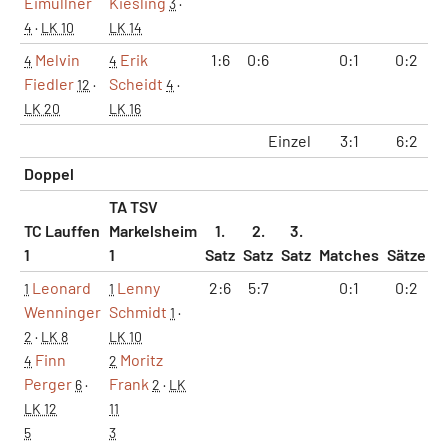
Eimüllner
Kiesling
3
·
4
·
LK 10
LK 14
Melvin
Erik
1:6
0:6
0:1
0:2
4
4
Fiedler
Scheidt
12
·
4
·
LK 20
LK 16
Einzel
3:1
6:2
3
Doppel
TA TSV
TC Lauffen
Markelsheim
1.
2.
3.
1
1
Satz
Satz
Satz
Matches
Sätze
G
Leonard
Lenny
2:6
5:7
0:1
0:2
1
1
Wenninger
Schmidt
1
·
2
·
LK 8
LK 10
Finn
Moritz
4
2
Perger
Frank
6
·
2
·
LK
LK 12
11
5
3