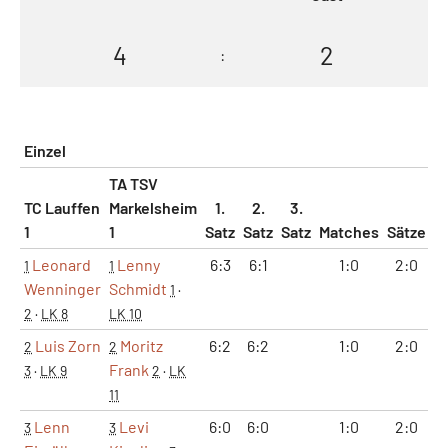
4
2
:
Einzel
TA TSV
TC Lauffen
Markelsheim
1.
2.
3.
1
1
Satz
Satz
Satz
Matches
Sätze
G
Leonard
Lenny
6:3
6:1
1:0
2:0
1
1
Wenninger
Schmidt
1
·
2
·
LK 8
LK 10
Luis Zorn
Moritz
6:2
6:2
1:0
2:0
2
2
Frank
3
·
LK 9
2
·
LK
11
Lenn
Levi
6:0
6:0
1:0
2:0
3
3