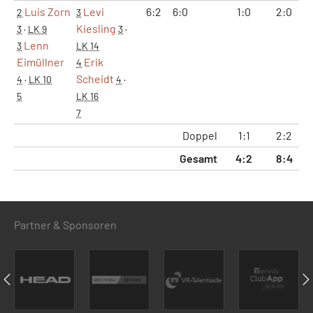
Luis Zorn
Levi
6:2
6:0
1:0
2:0
2
3
Kiesling
3
·
LK 9
3
·
Lenn
3
LK 14
Eimüllner
Erik
4
Scheidt
4
·
LK 10
4
·
5
LK 16
7
Doppel
1:1
2:2
Gesamt
4:2
8:4
5
Partner & Sponsoren