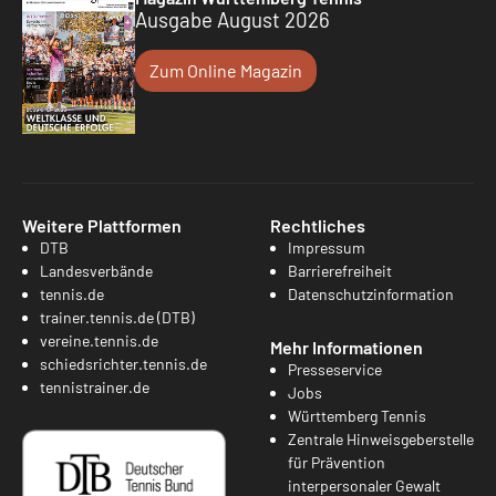
Ausgabe August 2026
Zum Online Magazin
Weitere Plattformen
Rechtliches
DTB
Impressum
Landesverbände
Barrierefreiheit
tennis.de
Datenschutzinformation
trainer.tennis.de (DTB)
vereine.tennis.de
Mehr Informationen
schiedsrichter.tennis.de
Presseservice
tennistrainer.de
Jobs
Württemberg Tennis
Zentrale Hinweisgeberstelle
für Prävention
interpersonaler Gewalt