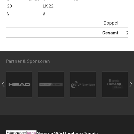
20
LK 22
5
6
Doppel
1:1
Gesamt
2:4
Partner & Sponsoren
Magazin Württemberg Tennis