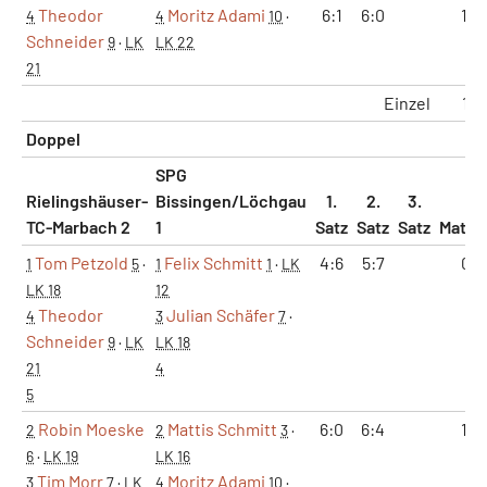
Theodor
Moritz Adami
6:1
6:0
1:0
4
4
10
·
Schneider
9
·
LK
LK 22
21
Einzel
1:3
Doppel
SPG
Rielingshäuser-
Bissingen/Löchgau
1.
2.
3.
TC-Marbach 2
1
Satz
Satz
Satz
Match
Tom Petzold
Felix Schmitt
4:6
5:7
0:1
1
5
·
1
1
·
LK
LK 18
12
Theodor
Julian Schäfer
4
3
7
·
Schneider
9
·
LK
LK 18
21
4
5
Robin Moeske
Mattis Schmitt
6:0
6:4
1:0
2
2
3
·
6
·
LK 19
LK 16
Tim Morr
Moritz Adami
3
7
·
LK
4
10
·