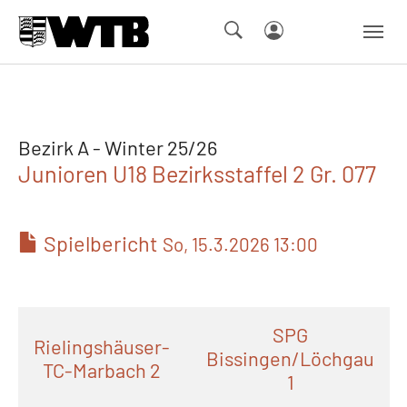
Skip to main navigation
Springe zum Seiteninhalt
Skip to page footer
Bezirk A - Winter 25/26
Junioren U18 Bezirksstaffel 2 Gr. 077
Spielbericht
So, 15.3.2026 13:00
SPG
Rielingshäuser-
Bissingen/Löchgau
TC-Marbach 2
1