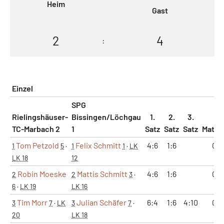
Heim
Gast
2
4
:
Einzel
SPG
Rielingshäuser-
Bissingen/Löchgau
1.
2.
3.
TC-Marbach 2
1
Satz
Satz
Satz
Match
Tom Petzold
Felix Schmitt
4:6
1:6
0:1
1
5
·
1
1
·
LK
LK 18
12
Robin Moeske
Mattis Schmitt
4:6
1:6
0:1
2
2
3
·
6
·
LK 19
LK 16
Tim Morr
Julian Schäfer
6:4
1:6
4:10
0:1
3
7
·
LK
3
7
·
20
LK 18