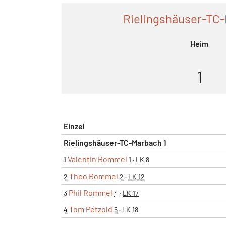
Rielingshäuser-TC-
Heim
1
Einzel
Rielingshäuser-TC-Marbach 1
Valentin Rommel
1
1
·
LK 8
Theo Rommel
2
2
·
LK 12
Phil Rommel
3
4
·
LK 17
Tom Petzold
4
5
·
LK 18