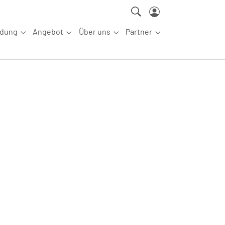
ldung
Angebot
Über uns
Partner
ettkampfsport"
Submenu for "Aus-/Fortbildung"
Submenu for "Angebot"
Submenu for "Über uns"
Submenu for "Partn