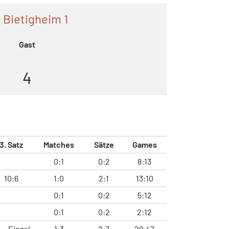
 Bietigheim 1
Gast
4
3. Satz
Matches
Sätze
Games
0:1
0:2
8:13
10:6
1:0
2:1
13:10
0:1
0:2
5:12
0:1
0:2
2:12
Einzel
1:3
2:7
28:47