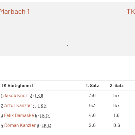
Marbach 1
TK
:
TK Bietigheim 1
1. Satz
2. Satz
Jakob Knorr
3:6
5:7
1
3
·
LK 9
Artur Kanzler
6:3
6:7
2
4
·
LK 9
Felix Damaske
4:6
1:6
3
5
·
LK 12
Roman Kanzler
2:6
0:6
4
6
·
LK 13