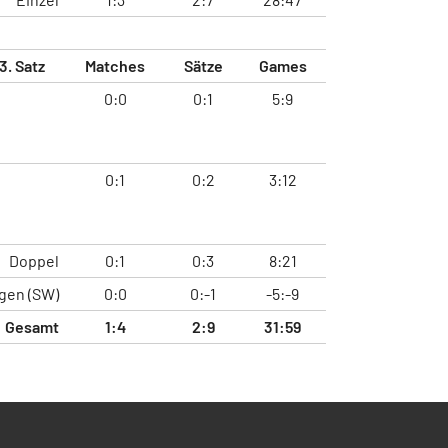
3. Satz
Matches
Sätze
Games
0:0
0:1
5:9
0:1
0:2
3:12
Doppel
0:1
0:3
8:21
gen (SW)
0:0
0:-1
-5:-9
Gesamt
1:4
2:9
31:59