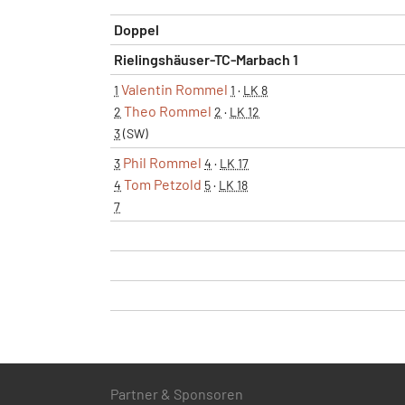
Doppel
Rielingshäuser-TC-Marbach 1
Valentin Rommel
1
1
·
LK 8
Theo Rommel
2
2
·
LK 12
3
(SW)
Phil Rommel
3
4
·
LK 17
Tom Petzold
4
5
·
LK 18
7
Partner & Sponsoren