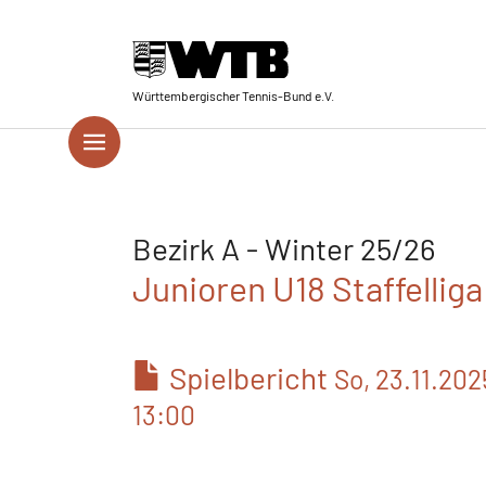
Skip to main navigation
Springe zum Seiteninhalt
Skip to page footer
Württembergischer Tennis-Bund e.V.
Bezirk A - Winter 25/26
Junioren U18 Staffelliga
Spielbericht
So, 23.11.202
13:00