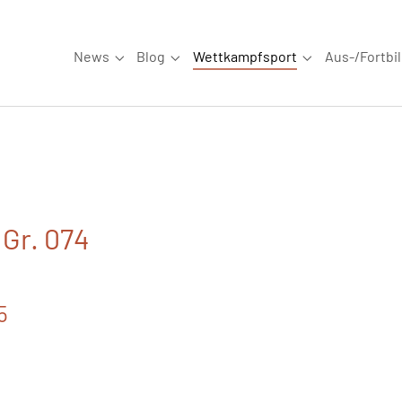
News
Blog
Wettkampfsport
Aus-/Fortbi
Submenu for "News"
Submenu for "Blog"
Submenu for "W
 Gr. 074
5