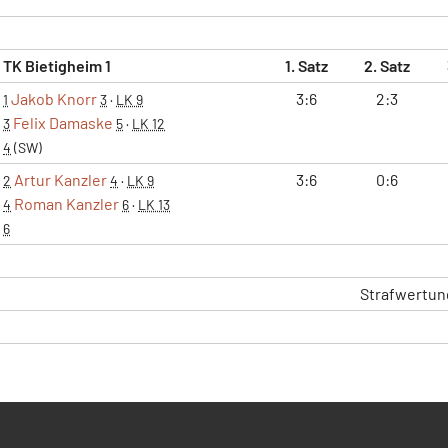
TK Bietigheim 1
1. Satz
2. Satz
Jakob Knorr
3:6
2:3
1
3
·
LK 9
Felix Damaske
3
5
·
LK 12
4
(SW)
Artur Kanzler
3:6
0:6
2
4
·
LK 9
Roman Kanzler
4
6
·
LK 13
6
Strafwertun