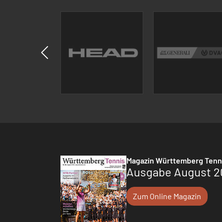
Magazin Württemberg Tenn
Ausgabe August 2
Zum Online Magazin