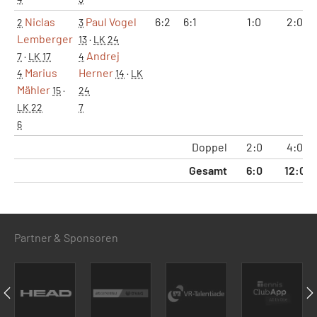
Niclas
Paul Vogel
6:2
6:1
1:0
2:0
2
3
Lemberger
13
·
LK 24
Andrej
7
·
LK 17
4
Marius
Herner
4
14
·
LK
Mähler
15
·
24
LK 22
7
6
Doppel
2:0
4:0
Gesamt
6:0
12:0
Partner & Sponsoren