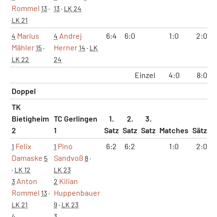
Rommel
13
·
13
·
LK 24
LK 21
Marius
Andrej
6:4
6:0
1:0
2:0
4
4
Mähler
Herner
15
·
14
·
LK
LK 22
24
Einzel
4:0
8:0
Doppel
TK
Bietigheim
TC Gerlingen
1.
2.
3.
2
1
Satz
Satz
Satz
Matches
Sätze
Felix
Pino
6:2
6:2
1:0
2:0
1
1
Damaske
Sandvoß
5
8
·
·
LK 12
LK 23
Anton
Kilian
3
2
Rommel
Huppenbauer
13
·
LK 21
9
·
LK 23
4
3