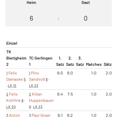
Heim
Gast
6
0
:
Einzel
TK
Bietigheim
TC Gerlingen
1.
2.
3.
2
1
Satz
Satz
Satz
Matches
Sätze
Felix
Pino
6:0
6:0
1:0
2:0
1
1
Damaske
Sandvoß
5
8
·
·
LK 12
LK 23
Felix
Kilian
6:4
7:5
1:0
2:0
2
2
Kohfink
Huppenbauer
9
·
LK 20
9
·
LK 23
Anton
Paul Vogel
6:1
6:2
1:0
2:0
3
3