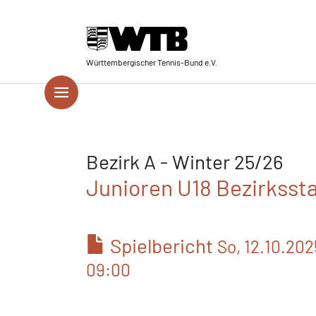
Skip to main navigation
Springe zum Seiteninhalt
Skip to page footer
Württembergischer Tennis-Bund e.V.
Bezirk A - Winter 25/26
Junioren U18 Bezirksstaf
Spielbericht
So, 12.10.202
09:00