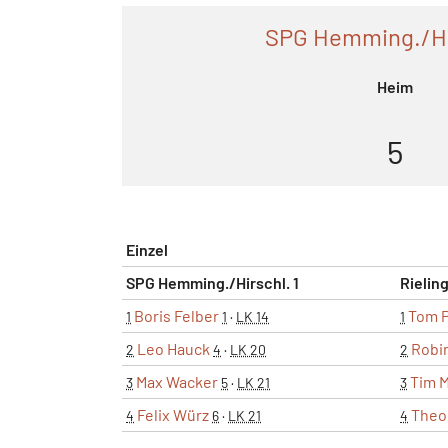
SPG Hemming./Hir
Heim
5
Einzel
SPG Hemming./Hirschl. 1
Rielin
Boris Felber
Tom P
1
1
·
LK 14
1
Leo Hauck
Robi
2
4
·
LK 20
2
Max Wacker
Tim 
3
5
·
LK 21
3
Felix Würz
Theo
4
6
·
LK 21
4