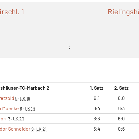
schl. 1
Rielings
:
gshäuser-TC-Marbach 2
1. Satz
2. Satz
etzold
6:1
6:0
5
·
LK 18
n Moeske
6:4
6:3
6
·
LK 19
Morr
6:3
6:0
7
·
LK 20
dor Schneider
6:4
0:6
9
·
LK 21