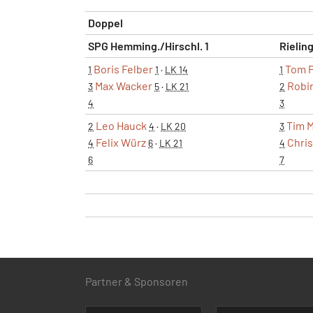
Doppel
SPG Hemming./Hirschl. 1
Rielin
Boris Felber
Tom P
1
1
·
LK 14
1
Max Wacker
Robi
3
5
·
LK 21
2
4
3
Leo Hauck
Tim 
2
4
·
LK 20
3
Felix Würz
Chris
4
6
·
LK 21
4
6
7
Partner & Sponsoren