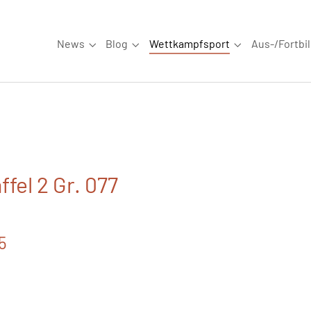
News
Blog
Wettkampfsport
Aus-/Fortbi
Submenu for "News"
Submenu for "Blog"
Submenu for "W
fel 2 Gr. 077
5