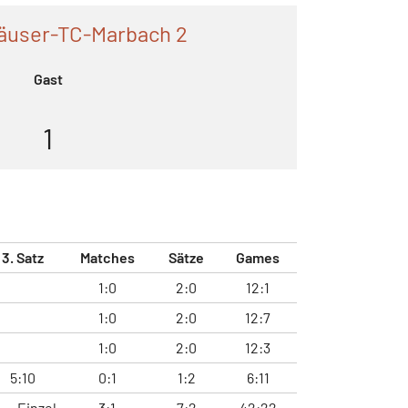
häuser-TC-Marbach 2
Gast
1
3. Satz
Matches
Sätze
Games
1:0
2:0
12:1
1:0
2:0
12:7
1:0
2:0
12:3
5:10
0:1
1:2
6:11
Einzel
3:1
7:2
42:22