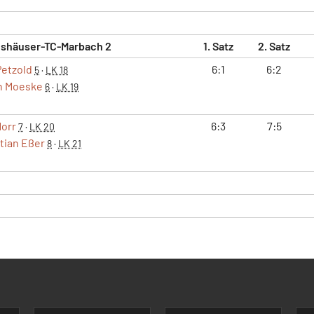
gshäuser-TC-Marbach 2
1. Satz
2. Satz
etzold
6:1
6:2
5
·
LK 18
n Moeske
6
·
LK 19
Morr
6:3
7:5
7
·
LK 20
tian Eßer
8
·
LK 21