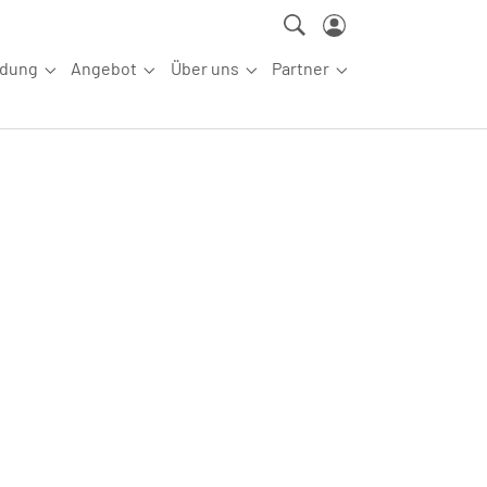
ldung
Angebot
Über uns
Partner
ettkampfsport"
Submenu for "Aus-/Fortbildung"
Submenu for "Angebot"
Submenu for "Über uns"
Submenu for "Partn