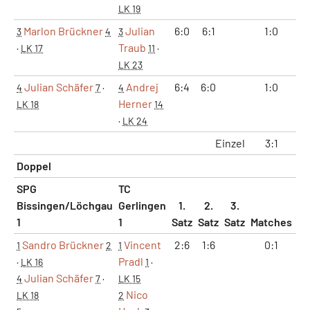
LK 19
Marlon Brückner
Julian
6:0
6:1
1:0
2
3
4
3
Traub
·
LK 17
11
·
LK 23
Julian Schäfer
Andrej
6:4
6:0
1:0
2
4
7
·
4
Herner
LK 18
14
·
LK 24
Einzel
3:1
6
Doppel
SPG
TC
Bissingen/Löchgau
Gerlingen
1.
2.
3.
1
1
Satz
Satz
Satz
Matches
Sä
Sandro Brückner
Vincent
2:6
1:6
0:1
0
1
2
1
Pradl
·
LK 16
1
·
Julian Schäfer
4
7
·
LK 15
Nico
LK 18
2