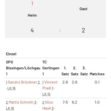
1
Gast
Heim
4
2
:
Einzel
SPG
TC
Bissingen/Löchgau
Gerlingen
1.
2.
3.
1
1
Satz
Satz
Satz
Matches
Sä
Sandro Brückner
Vincent
2:6
2:6
0:1
0
1
2
1
Pradl
·
LK 16
1
·
LK 15
Mattis Schmitt
Nico
7:5
6:2
1:0
2
2
3
·
2
Hauk
LK 16
3
·