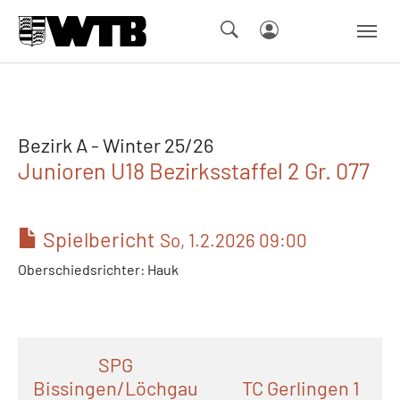
Skip to main navigation
Springe zum Seiteninhalt
Skip to page footer
Bezirk A - Winter 25/26
Junioren U18 Bezirksstaffel 2 Gr. 077
Spielbericht
So, 1.2.2026 09:00
Oberschiedsrichter: Hauk
SPG
Bissingen/Löchgau
TC Gerlingen 1