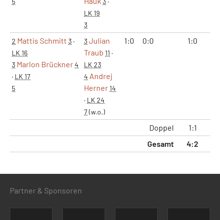
Hauk
5
3
·
LK 19
3
Mattis Schmitt
Julian
1:0
0:0
1:0
2
2
3
·
3
Traub
LK 16
11
·
Marlon Brückner
3
4
LK 23
Andrej
·
LK 17
4
Herner
5
14
·
LK 24
7
(w.o.)
Doppel
1:1
2
Gesamt
4:2
8
Partner & Sponsoren