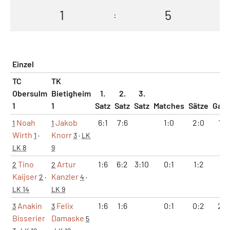
1
5
:
Einzel
TC
TK
Obersulm
Bietigheim
1.
2.
3.
1
1
Satz
Satz
Satz
Matches
Sätze
Gam
Noah
Jakob
6:1
7:6
1:0
2:0
13:
1
1
Wirth
Knorr
1
·
3
·
LK
LK 8
9
Tino
Artur
1:6
6:2
3:10
0:1
1:2
7:
2
2
Kaijser
Kanzler
2
·
4
·
LK 14
LK 9
Anakin
Felix
1:6
1:6
0:1
0:2
2:1
3
3
Bisserier
Damaske
5