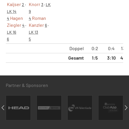
Kaijser
Knorr
2
·
3
·
LK
LK 14
9
Hagen
Roman
4
4
Ziegler
Kanzler
4
·
6
·
LK 16
LK 13
6
5
Doppel
0:2
0:4
13:
Gesamt
1:5
3:10
40:
Partner & Sponsoren