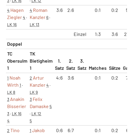
3
·
LK 16
·
LK 12
Hagen
Roman
3:6
2:6
0:1
0:2
5:1
4
4
Ziegler
Kanzler
4
·
6
·
LK 16
LK 13
Einzel
1:3
3:6
27:
Doppel
TC
TK
Obersulm
Bietigheim
1.
2.
3.
1
1
Satz
Satz
Satz
Matches
Sätze
Gam
Noah
Artur
4:6
3:6
0:1
0:2
7:1
1
2
Wirth
Kanzler
1
·
4
·
LK 8
LK 9
Anakin
Felix
3
3
Bisserier
Damaske
5
3
·
LK 16
·
LK 12
4
5
Tino
Jakob
0:6
6:7
0:1
0:2
6:1
2
1