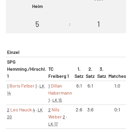
Heim
5
1
:
Einzel
SPG
Hemming./Hirschl.
TC
1.
2.
3.
1
Freiberg 1
Satz
Satz
Satz
Matches
S
Boris Felber
Dillan
6:1
6:1
1:0
1
1
·
LK
1
Habermann
14
1
·
LK 15
Leo Hauck
Nils
2:6
3:6
0:1
2
4
·
LK
2
Weber
20
2
·
LK 17