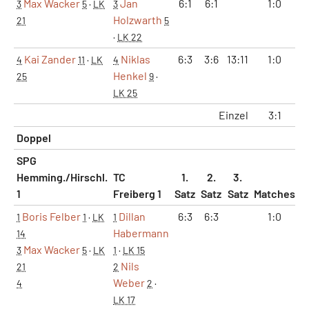
Max Wacker
Jan
6:1
6:1
1:0
3
5
·
LK
3
Holzwarth
21
5
·
LK 22
Kai Zander
Niklas
6:3
3:6
13:11
1:0
4
11
·
LK
4
Henkel
25
9
·
LK 25
Einzel
3:1
Doppel
SPG
Hemming./Hirschl.
TC
1.
2.
3.
1
Freiberg 1
Satz
Satz
Satz
Matches
S
Boris Felber
Dillan
6:3
6:3
1:0
1
1
·
LK
1
Habermann
14
Max Wacker
3
5
·
LK
1
·
LK 15
Nils
21
2
Weber
4
2
·
LK 17