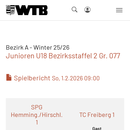
Skip to main navigation
Springe zum Seiteninhalt
Skip to page footer
Bezirk A - Winter 25/26
Junioren U18 Bezirksstaffel 2 Gr. 077
Spielbericht
So, 1.2.2026 09:00
SPG
Hemming./Hirschl.
TC Freiberg 1
1
Gast