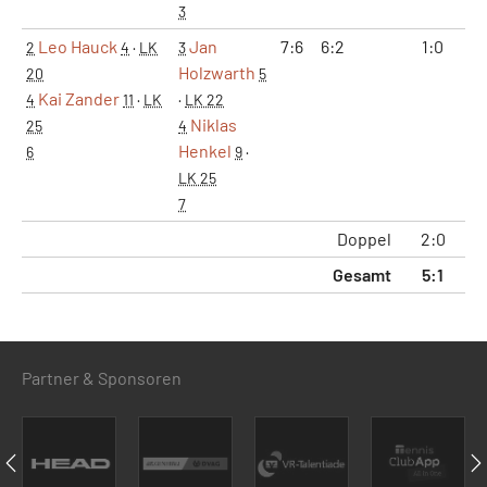
3
Leo Hauck
Jan
7:6
6:2
1:0
2
4
·
LK
3
Holzwarth
20
5
Kai Zander
4
11
·
LK
·
LK 22
Niklas
25
4
Henkel
6
9
·
LK 25
7
Doppel
2:0
Gesamt
5:1
1
Partner & Sponsoren