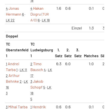
18
Jonas
Hakan
1:6
0:6
0:1
0:2
4
4
Hermann
Dogru
6
·
(TUR
LK 22
A/D)
6
·
LK 18
Einzel
1:3
3:6
Doppel
TC
TC
Oberstenfeld
Ludwigsburg
1.
2.
3.
1
1
Satz
Satz
Satz
Matches
Sätz
Andrei
Timo
6:3
6:0
1:0
2:0
1
2
Tarba
Bausch
1
·
LK 11
4
·
LK
Arthur
2
17
Behnke
Jakob
2
·
LK
3
Schopf
16
5
·
LK
3
18
5
Mihai Tarba
Hendrik
0:6
0:6
0:1
0:2
3
1