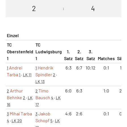
2
4
:
Einzel
TC
TC
Oberstenfeld
Ludwigsburg
1.
2.
3.
1
1
Satz
Satz
Satz
Matches
Sätz
Andrei
Hendrik
6:3
6:7
10:12
0:1
1:2
1
1
Tarba
Spindler
1
·
LK 11
2
·
LK 13
Arthur
Timo
6:0
6:3
1:0
2:0
2
2
Behnke
Bausch
2
·
LK
4
·
LK
16
17
Mihai Tarba
Jakob
4:6
2:6
0:1
0:2
3
3
Schopf
4
·
LK 20
5
·
LK