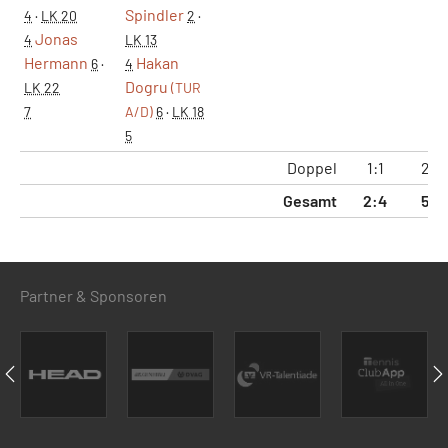
Spindler
4
·
LK 20
2
·
Jonas
4
LK 13
Hermann
Hakan
6
·
4
Dogru
LK 22
(TUR
7
A/D)
6
·
LK 18
5
Doppel
1:1
2:2
Gesamt
2:4
5:8
Partner & Sponsoren