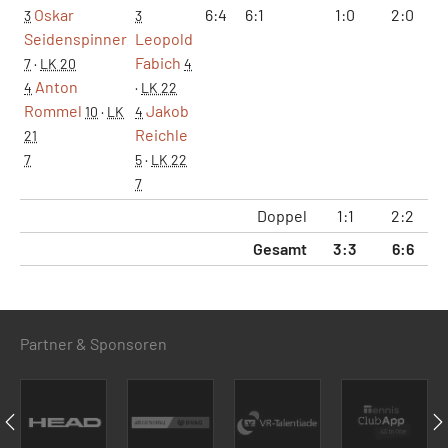
Oskar
6:4
6:1
1:0
2:0
1
3
3
Seidenspinner
Leopold
Fabich
7
·
LK 20
4
Anton
4
·
LK 22
Rommel
Jakob
10
·
LK
4
Reichle
21
7
5
·
LK 22
7
Doppel
1:1
2:2
1
Gesamt
3:3
6:6
4
Partner & Sponsoren