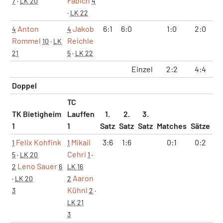
Fabich
7
·
LK 20
4
·
LK 22
Anton
Jakob
6:1
6:0
1:0
2:0
1
4
4
Rommel
Reichle
10
·
LK
21
5
·
LK 22
Einzel
2:2
4:4
3
Doppel
TC
TK Bietigheim
Lauffen
1.
2.
3.
1
1
Satz
Satz
Satz
Matches
Sätze
G
Felix Kohfink
Mikail
3:6
1:6
0:1
0:2
4
1
1
Cehri
5
·
LK 20
1
·
Leno Sauer
2
6
LK 16
Aaron
·
LK 20
2
Kühnl
3
2
·
LK 21
3