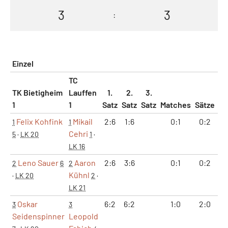
3
3
:
Einzel
TC
TK Bietigheim
Lauffen
1.
2.
3.
1
1
Satz
Satz
Satz
Matches
Sätze
G
Felix Kohfink
Mikail
2:6
1:6
0:1
0:2
3
1
1
Cehri
5
·
LK 20
1
·
LK 16
Leno Sauer
Aaron
2:6
3:6
0:1
0:2
5
2
6
2
Kühnl
·
LK 20
2
·
LK 21
Oskar
6:2
6:2
1:0
2:0
1
3
3
Seidenspinner
Leopold