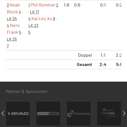
Noah
Phil Rommel
1:6
0:6
0:1
0:2
3
1
2
Block
4
·
·
LK 17
Kai Leo Xu
LK 25
4
8
·
Nero
4
LK 23
Frank
5
·
5
LK 25
7
Doppel
1:1
2:2
Gesamt
2:4
5:9
Partner & Sponsoren