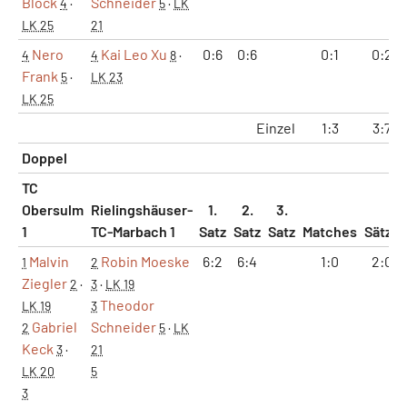
Block
Schneider
4
·
5
·
LK
LK 25
21
Nero
Kai Leo Xu
0:6
0:6
0:1
0:2
4
4
8
·
Frank
5
·
LK 23
LK 25
Einzel
1:3
3:7
Doppel
TC
Obersulm
Rielingshäuser-
1.
2.
3.
1
TC-Marbach 1
Satz
Satz
Satz
Matches
Sätze
Malvin
Robin Moeske
6:2
6:4
1:0
2:0
1
2
Ziegler
2
·
3
·
LK 19
Theodor
LK 19
3
Gabriel
Schneider
2
5
·
LK
Keck
3
·
21
LK 20
5
3