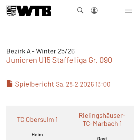
Skip to main navigation
Springe zum Seiteninhalt
Skip to page footer
Bezirk A - Winter 25/26
Junioren U15 Staffelliga Gr. 090
Spielbericht
Sa, 28.2.2026 13:00
Rielingshäuser-
TC Obersulm 1
TC-Marbach 1
Heim
Gast