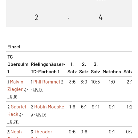
2
4
:
Einzel
TC
Obersulm
Rielingshäuser-
1.
2.
3.
1
TC-Marbach 1
Satz
Satz
Satz
Matches
Sätze
Malvin
Phil Rommel
3:6
6:0
10:5
1:0
2:1
1
1
2
Ziegler
2
·
·
LK 17
LK 19
Gabriel
Robin Moeske
1:6
6:1
9:11
0:1
1:2
2
2
Keck
3
·
3
·
LK 19
LK 20
Noah
Theodor
0:6
0:6
0:1
0:2
3
3