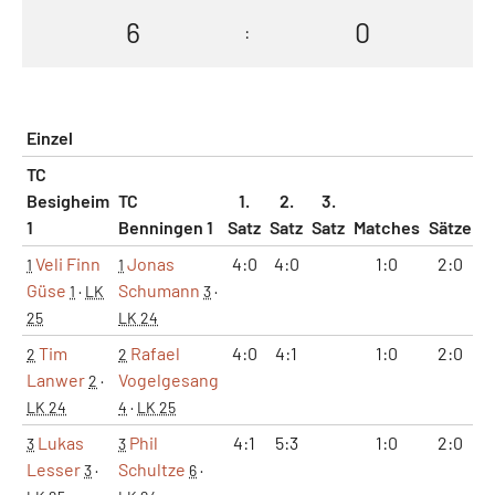
6
0
:
Einzel
TC
Besigheim
TC
1.
2.
3.
1
Benningen 1
Satz
Satz
Satz
Matches
Sätze
G
Veli Finn
Jonas
4:0
4:0
1:0
2:0
1
1
Güse
Schumann
1
·
LK
3
·
25
LK 24
Tim
Rafael
4:0
4:1
1:0
2:0
2
2
Lanwer
Vogelgesang
2
·
LK 24
4
·
LK 25
Lukas
Phil
4:1
5:3
1:0
2:0
3
3
Lesser
Schultze
3
·
6
·