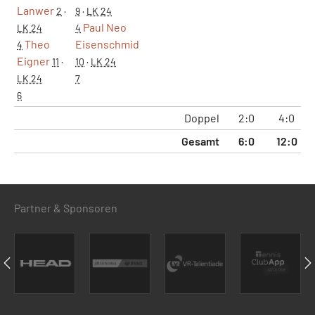
Lanwer
2
·
9
·
LK 24
Paul Neo
LK 24
4
Theo
Eisenschmid
4
Eigner
11
·
10
·
LK 24
LK 24
7
6
Doppel
2:0
4:0
Gesamt
6:0
12:0
Partner & Sponsoren