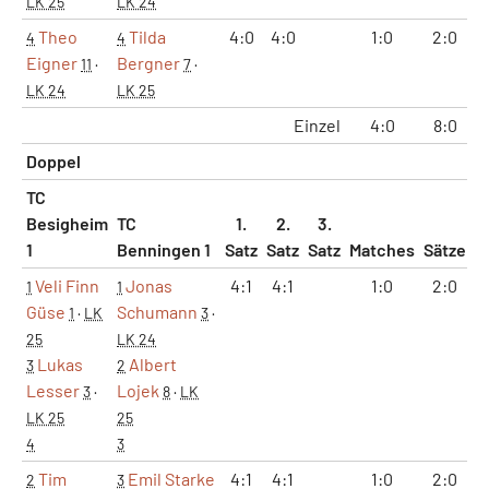
LK 25
LK 24
Theo
Tilda
4:0
4:0
1:0
2:0
4
4
Eigner
Bergner
11
·
7
·
LK 24
LK 25
Einzel
4:0
8:0
Doppel
TC
Besigheim
TC
1.
2.
3.
1
Benningen 1
Satz
Satz
Satz
Matches
Sätze
G
Veli Finn
Jonas
4:1
4:1
1:0
2:0
1
1
Güse
Schumann
1
·
LK
3
·
25
LK 24
Lukas
Albert
3
2
Lesser
Lojek
3
·
8
·
LK
LK 25
25
4
3
Tim
Emil Starke
4:1
4:1
1:0
2:0
2
3