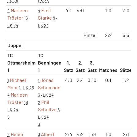
LK 25
LK 25
Marleen
Emil
4:1
4:0
1:0
2:0
4
4
Tröster
Starke
16
·
9
·
LK 24
LK 24
Einzel
2:2
5:5
Doppel
TC
TC
Ottmarsheim
Benningen
1.
2.
3.
1
1
Satz
Satz
Satz
Matches
Sätze
Michael
Jonas
4:0
2:4
3:10
0:1
1:2
1
1
Moor
Schumann
1
·
LK 25
Marleen
4
3
·
LK 24
Tröster
Phil
16
·
2
Schultze
LK 24
6
·
5
LK 24
3
Helen
Albert
2:4
4:2
11:9
1:0
2:1
2
3