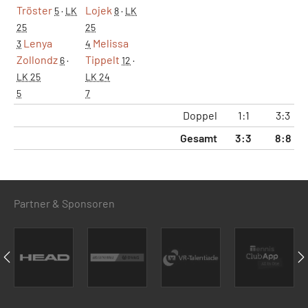
Tröster
Lojek
5
·
LK
8
·
LK
25
25
Lenya
Melissa
3
4
Zollondz
Tippelt
6
·
12
·
LK 25
LK 24
5
7
Doppel
1:1
3:3
Gesamt
3:3
8:8
Partner & Sponsoren