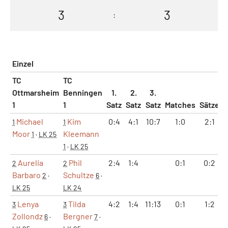
3
3
:
Einzel
TC
TC
Ottmarsheim
Benningen
1.
2.
3.
1
1
Satz
Satz
Satz
Matches
Sätze
Michael
Kim
0:4
4:1
10:7
1:0
2:1
1
1
Moor
Kleemann
1
·
LK 25
1
·
LK 25
Aurelia
Phil
2:4
1:4
0:1
0:2
2
2
Barbaro
Schultze
2
·
6
·
LK 25
LK 24
Lenya
Tilda
4:2
1:4
11:13
0:1
1:2
3
3
Zollondz
Bergner
6
·
7
·