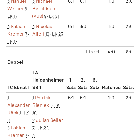
Manuel
Michael
6:1
6:1
1:0
2:0
3
3
Werner
Beruldsen
6
·
LK 17
(AUS)
9
·
LK 21
Fabian
Nicolas
6:1
6:0
1:0
2:0
4
4
Kremer
Alferi
7
·
10
·
LK 23
LK 18
Einzel
4:0
8:0
Doppel
TA
Heidenheimer
1.
2.
3.
TC Ebnat 1
SB 1
Satz
Satz
Satz
Matches
Sätze
Patrick
6:1
6:1
1:0
2:0
1
1
Alexander
Bieniek
1
·
LK
Röck
1
·
LK
10
Julian Seiler
8
2
Fabian
4
7
·
LK 20
Kremer
7
·
3