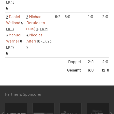
LK 18
5
Daniel
Michael
6:2
6:0
1:0
2:0
2
3
Weiland
Beruldsen
5
·
LK 17
(AUS)
9
·
LK 21
Manuel
Nicolas
3
4
Werner
Alferi
6
·
10
·
LK 23
LK 17
7
5
Doppel
2:0
4:0
Gesamt
6:0
12:0
Partner & Sponsoren