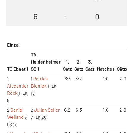
6
0
:
Einzel
TA
Heidenheimer
1.
2.
3.
TC Ebnat 1
SB 1
Satz
Satz
Satz
Matches
Sätze
Patrick
6:3
6:2
1:0
2:0
1
1
Alexander
Bieniek
1
·
LK
Röck
1
·
LK
10
8
Daniel
Julian Seiler
6:2
6:3
1:0
2:0
2
2
Weiland
5
·
7
·
LK 20
LK 17